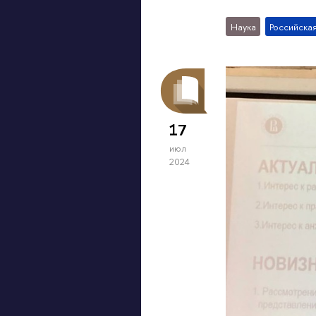
Наука
Российска
17
июл
2024