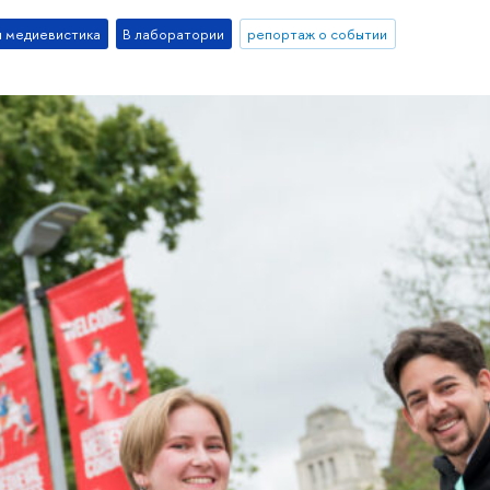
я медиевистика
В лаборатории
репортаж о событии