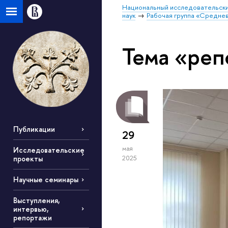
Национальный исследовательски
наук
Рабочая группа «Средне
Тема «реп
Публикации
29
мая
Исследовательские
проекты
2025
Научные семинары
Выступления,
интервью,
репортажи