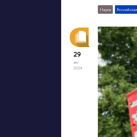
Наука
Российска
29
авг
2024