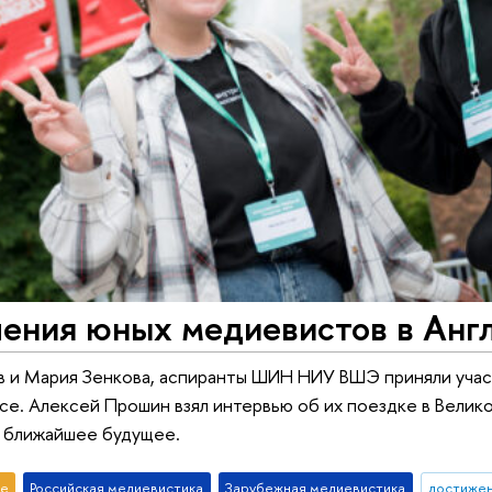
ения юных медиевистов в Анг
ов и Мария Зенкова, аспиранты ШИН НИУ ВШЭ приняли уч
се. Алексей Прошин взял интервью об их поездке в Велик
а ближайшее будущее.
е
Российская медиевистика
Зарубежная медиевистика
достиже