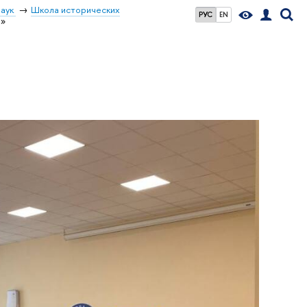
наук
Школа исторических
РУС
EN
и»