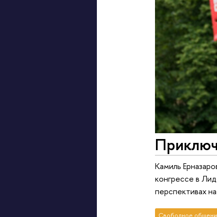
Приключ
Камиль Ерназар
конгрессе в Лид
перспективах н
Свободное общени