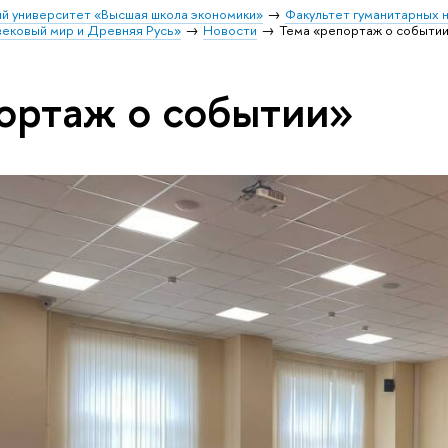
й университет «Высшая школа экономики»
Факультет гуманитарных 
вековый мир и Древняя Русь»
Новости
Тема «репортаж о событи
ортаж о событии»