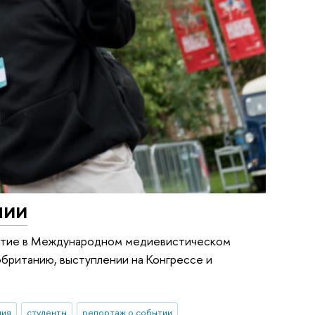
лии
астие в Международном медиевистическом
обританию, выступлении на Конгрессе и
ния
студенты
репортаж о событии