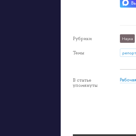
Рубрики
Наука
Темы
репорт
Рабоча
В статье
упомянуты