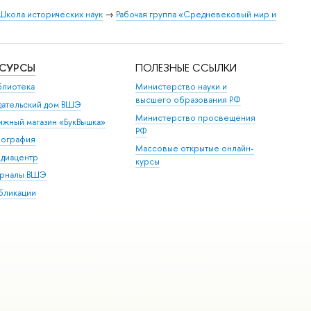
Школа исторических наук
→
Рабочая группа «Средневековый мир и
ЕСУРСЫ
ПОЛЕЗНЫЕ ССЫЛКИ
блиотека
Министерство науки и
высшего образования РФ
дательский дом ВШЭ
Министерство просвещения
ижный магазин «БукВышка»
РФ
пография
Массовые открытые онлайн-
диацентр
курсы
рналы ВШЭ
бликации