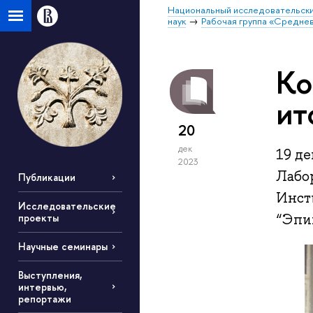
Национальный исследовательски
наук
Рабочая группа «Средне
Ко
ит
20
дек
19 д
2023
Лабо
Публикации
Инст
Исследовательские
“Эпиг
проекты
Научные семинары
Выступления,
интервью,
репортажи