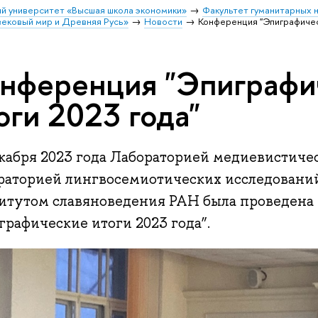
й университет «Высшая школа экономики»
Факультет гуманитарных 
вековый мир и Древняя Русь»
Новости
Конференция "Эпиграфичес
нференция "Эпиграфи
оги 2023 года"
екабря 2023 года Лабораторией медиевистиче
раторией лингвосемиотических исследований
итутом славяноведения РАН была проведена
рафические итоги 2023 года”.