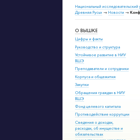
Национальный исследовательский 
Древняя Русь»
→
Новости
→
Конф
О ВЫШКЕ
Цифры и факты
Руководство и структура
Устойчивое развитие в НИУ
ВШЭ
Преподаватели и сотрудники
Корпуса и общежития
Закупки
Обращения граждан в НИУ
ВШЭ
Фонд целевого капитала
Противодействие коррупции
Сведения о доходах,
расходах, об имуществе и
обязательствах