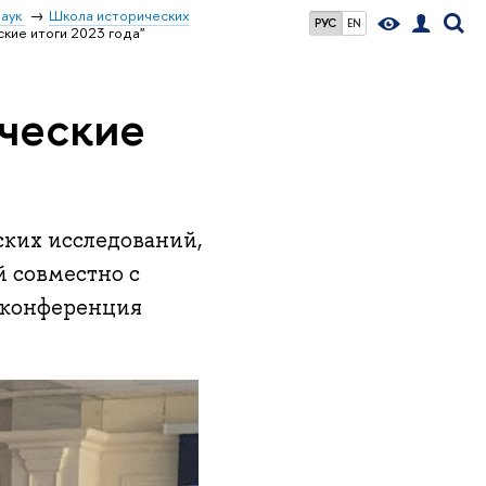
наук
Школа исторических
РУС
EN
кие итоги 2023 года"
ческие
ских исследований,
 совместно с
 конференция