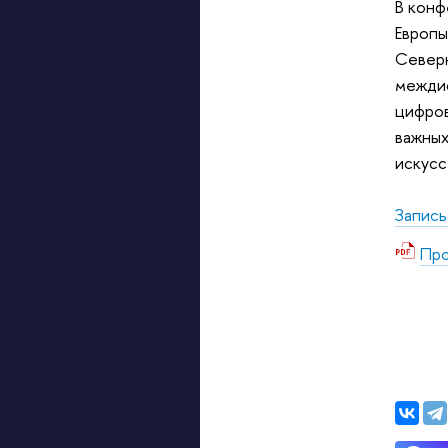
В конф
Европы
Северн
междис
цифров
важных
искусс
Запись
Про