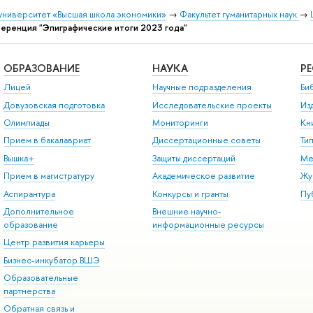
университет «Высшая школа экономики»
→
Факультет гуманитарных наук
→
еренция "Эпиграфические итоги 2023 года"
ОБРАЗОВАНИЕ
НАУКА
Р
Лицей
Научные подразделения
Би
Довузовская подготовка
Исследовательские проекты
Из
Олимпиады
Мониторинги
Кн
Прием в бакалавриат
Диссертационные советы
Ти
Вышка+
Защиты диссертаций
Ме
Прием в магистратуру
Академическое развитие
Жу
Аспирантура
Конкурсы и гранты
Пу
Дополнительное
Внешние научно-
образование
информационные ресурсы
Центр развития карьеры
Бизнес-инкубатор ВШЭ
Образовательные
партнерства
Обратная связь и