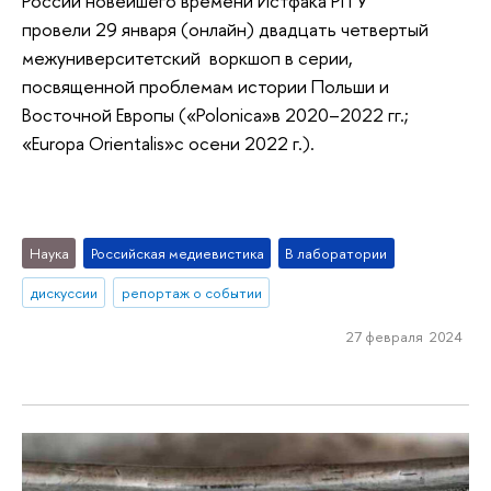
России новейшего времени Истфака РГГУ
провели 29 января (онлайн) двадцать четвертый
межуниверситетский воркшоп в серии,
посвященной проблемам истории Польши и
Восточной Европы («Polonica»в 2020–2022 гг.;
«Europa Orientalis»с осени 2022 г.).
Наука
Российская медиевистика
В лаборатории
дискуссии
репортаж о событии
27 февраля 2024