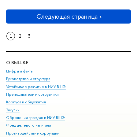
Следующая страница
1
2
3
О ВЫШКЕ
ОБ
Цифры и факты
Ли
Руководство и структура
Дов
Устойчивое развитие в НИУ ВШЭ
Ол
Преподаватели и сотрудники
При
Корпуса и общежития
Вы
Закупки
При
Обращения граждан в НИУ ВШЭ
Ас
Фонд целевого капитала
До
Противодействие коррупции
Цен