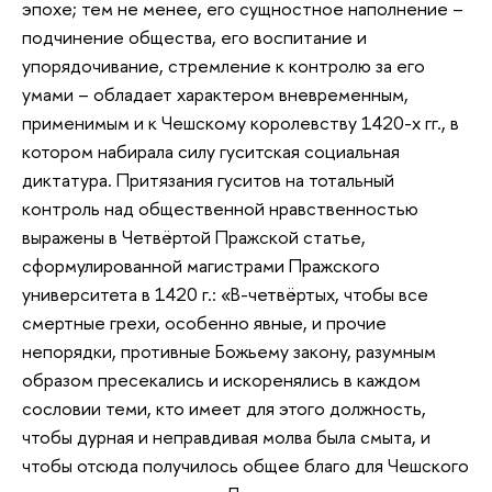
эпохе; тем не менее, его сущностное наполнение –
подчинение общества, его воспитание и
упорядочивание, стремление к контролю за его
умами – обладает характером вневременным,
применимым и к Чешскому королевству 1420-х гг., в
котором набирала силу гуситская социальная
диктатура. Притязания гуситов на тотальный
контроль над общественной нравственностью
выражены в Четвёртой Пражской статье,
сформулированной магистрами Пражского
университета в 1420 г.: «В-четвёртых, чтобы все
смертные грехи, особенно явные, и прочие
непорядки, противные Божьему закону, разумным
образом пресекались и искоренялись в каждом
сословии теми, кто имеет для этого должность,
чтобы дурная и неправдивая молва была смыта, и
чтобы отсюда получилось общее благо для Чешского