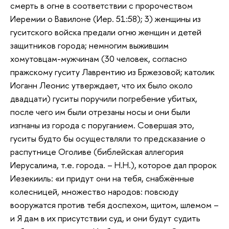
смерть в огне в соответствии с пророчеством
Иеремии о Вавилоне (Иер. 51:58); 3) женщины из
гуситского войска предали огню женщин и детей
защитников города; немногим выжившим
хомутовцам-мужчинам (30 человек, согласно
пражскому гуситу Лаврентию из Бржезовой; католик
Иоганн Леонис утверждает, что их было около
двадцати) гуситы поручили погребение убитых,
после чего им были отрезаны носы и они были
изгнаны из города с поруганием. Совершая это,
гуситы будто бы осуществляли то предсказание о
распутнице Оголиве (библейская аллегория
Иерусалима, т.е. города. – Н.Н.), которое дал пророк
Иезекииль: «и придут они на тебя, снабжённые
колесницей, множество народов: повсюду
вооружатся против тебя доспехом, щитом, шлемом –
и Я дам в их присутствии суд, и они будут судить