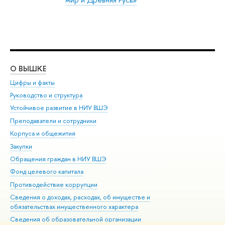
О ВЫШКЕ
ОБ
Цифры и факты
Ли
Руководство и структура
Дов
Устойчивое развитие в НИУ ВШЭ
Ол
Преподаватели и сотрудники
При
Корпуса и общежития
Вы
Закупки
При
Обращения граждан в НИУ ВШЭ
Ас
Фонд целевого капитала
До
Противодействие коррупции
Цен
Сведения о доходах, расходах, об имуществе и
Би
обязательствах имущественного характера
Об
Сведения об образовательной организации
Обр