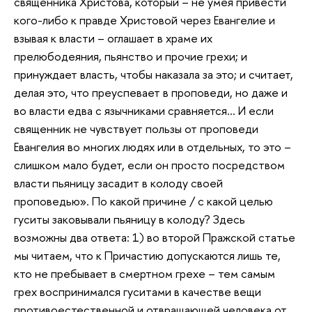
священника Христова, который – не умея привести
кого-либо к правде Христовой через Евангелие и
взывая к власти – оглашает в храме их
прелюбодеяния, пьянство и прочие грехи; и
принуждает власть, чтобы наказала за это; и считает,
делая это, что преуспевает в проповеди, но даже и
во власти едва с язычниками сравняется... И если
священник не чувствует пользы от проповеди
Евангелия во многих людях или в отдельных, то это –
слишком мало будет, если он просто посредством
власти пьяницу засадит в колоду своей
проповедью». По какой причине / с какой целью
гуситы заковывали пьяницу в колоду? Здесь
возможны два ответа: 1) во второй Пражской статье
мы читаем, что к Причастию допускаются лишь те,
кто не пребывает в смертном грехе – тем самым
грех воспринимался гуситами в качестве вещи
противоестественной и отвращающей человека от