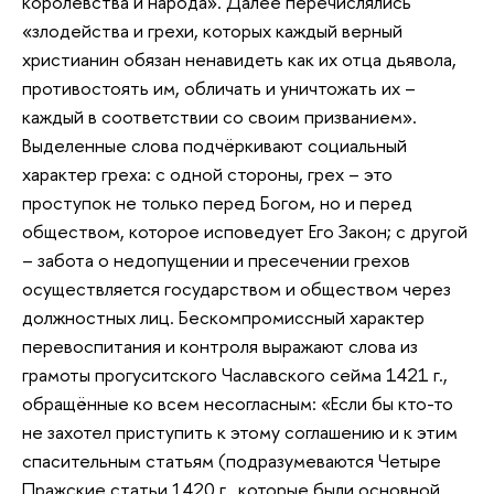
королевства и народа». Далее перечислялись
«злодейства и грехи, которых каждый верный
христианин обязан ненавидеть как их отца дьявола,
противостоять им, обличать и уничтожать их –
каждый в соответствии со своим призванием».
Выделенные слова подчёркивают социальный
характер греха: с одной стороны, грех – это
проступок не только перед Богом, но и перед
обществом, которое исповедует Его Закон; с другой
– забота о недопущении и пресечении грехов
осуществляется государством и обществом через
должностных лиц. Бескомпромиссный характер
перевоспитания и контроля выражают слова из
грамоты прогуситского Чаславского сейма 1421 г.,
обращённые ко всем несогласным: «Если бы кто-то
не захотел приступить к этому соглашению и к этим
спасительным статьям (подразумеваются Четыре
Пражские статьи 1420 г., которые были основной