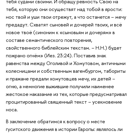
тебя судами своими. И обращу ревность Свою на
тебя, которую они осуществят над тобой в ярости:
нос твой и уши твои отрежут, а что останется – мечу
предадут. Схватят сыновей и дочерей твоих, и всё
новое твоё (синоним к «сыновьям и дочерям» в
составе семантического повторения,
свойственного библейским текстам. – Н.Н.) будет
пожрано огнём» (Иез. 23:24). Поставив знак
равенства между Оголивой и Хомутовом, античными
колесницами и собственным вагенбургом, табориты
и пражане предали хомутовцев мечу, их детей –
огню, а немногие выжившие получили наименее
жестокое наказание из тех, которые предусматривал
процитированный священный текст – усекновение
носа.
В заключение обратимся к вопросу о месте
гуситского движения в истории Европы: являлось ли