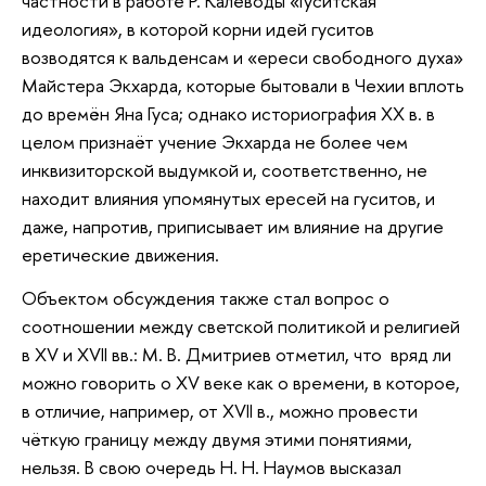
частности в работе Р. Калеводы «Гуситская
идеология», в которой корни идей гуситов
возводятся к вальденсам и «ереси свободного духа»
Майстера Экхарда, которые бытовали в Чехии вплоть
до времён Яна Гуса; однако историография XX в. в
целом признаёт учение Экхарда не более чем
инквизиторской выдумкой и, соответственно, не
находит влияния упомянутых ересей на гуситов, и
даже, напротив, приписывает им влияние на другие
еретические движения.
Объектом обсуждения также стал вопрос о
соотношении между светской политикой и религией
в XV и XVII вв.: М. В. Дмитриев отметил, что вряд ли
можно говорить о XV веке как о времени, в которое,
в отличие, например, от XVII в., можно провести
чёткую границу между двумя этими понятиями,
нельзя. В свою очередь Н. Н. Наумов высказал