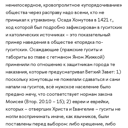
немилосердное, кровопролитное «упорядочивание»
общества через расправу надо всеми, кто не
примыкал к утраквизму. Осада Хомутова в 1421 г.,
ход которой был подробно зафиксирован в гуситских
и католических источниках – это показательный
пример наведения в обществе «порядка по-
гуситски». Осаждающие (пражские гуситы и
табориты во главе с гетманом Яном Жижкой)
применили по отношению к защитникам города те
наказания, которые предусматривал Ветхий Завет: 1)
поскольку хомутовцы не пожелали сдаваться и сами
напали на гуситов, всё мужское население было
предано мечу, что соответствует нормам закона
Моисея (Втор. 20:10 – 15); 2) евреи и еврейки,
которых – отвергших Христа и Евангелие – гуситы не
могли воспринимать иначе, как язычников, были
поставлены перед выбором: либо крещение, либо