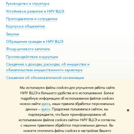
Руководство и структура
Дов
Устойчивое развитие в НИУ ВШЭ
Ол
Преподаватели и сотрудники
При
Корпуса и общежития
Вы
Закупки
При
Обращения граждан в НИУ ВШЭ
Ас
Фонд целевого капитала
До
Противодействие коррупции
Цен
Сведения о доходах, расходах, об имуществе и
Би
обязательствах имущественного характера
Об
Сведения об образовательной организации
Обр
Людям с ограниченными возможностями здоровья
Мы используем файлы cookies для улучшения работы сайта
Единая платежная страница
НИУ ВШЭ и большего удобства его использования. Более
подробную информацию об использовании файлов cookies
Работа в Вышке
можно найти
здесь
, наши правила обработки персональных
данных –
здесь
. Продолжая пользоваться сайтом, вы
✖
Редактору
подтверждаете, что были проинформированы об
© НИУ ВШЭ 1993–2026
Адреса и контакты
Условия использования
использовании файлов cookies сайтом НИУ ВШЭ и согласны
с нашими правилами обработки персональных данных. Вы
материалов
Политика конфиденциальности
Карта сайта
можете отключить файлы cookies в настройках Вашего
Шрифты HSE Sans и HSE Slab разработаны в
Школе дизайна НИУ ВШЭ