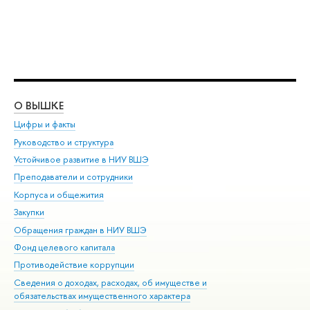
О ВЫШКЕ
ОБ
Цифры и факты
Ли
Руководство и структура
Дов
Устойчивое развитие в НИУ ВШЭ
Ол
Преподаватели и сотрудники
При
Корпуса и общежития
Вы
Закупки
При
Обращения граждан в НИУ ВШЭ
Ас
Фонд целевого капитала
До
Противодействие коррупции
Цен
Сведения о доходах, расходах, об имуществе и
Би
обязательствах имущественного характера
Об