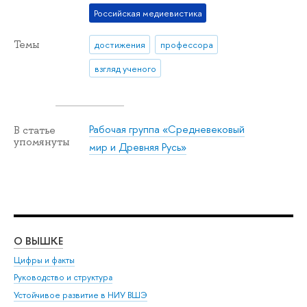
Российская медиевистика
Темы
достижения
профессора
взгляд ученого
Рабочая группа «Средневековый
В статье
упомянуты
мир и Древняя Русь»
О ВЫШКЕ
ОБ
Цифры и факты
Ли
Руководство и структура
Дов
Устойчивое развитие в НИУ ВШЭ
Ол