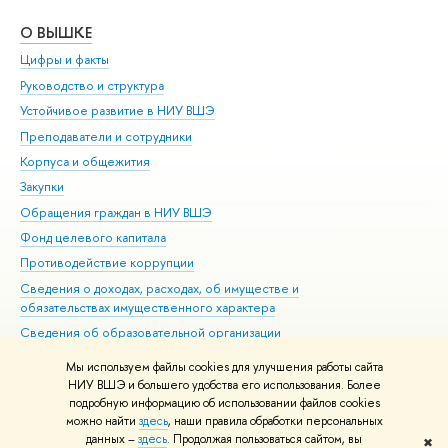
О ВЫШКЕ
ОБ
Цифры и факты
Ли
Руководство и структура
Дов
Устойчивое развитие в НИУ ВШЭ
Ол
Преподаватели и сотрудники
При
Корпуса и общежития
Вы
Закупки
При
Обращения граждан в НИУ ВШЭ
Ас
Фонд целевого капитала
До
Противодействие коррупции
Цен
Сведения о доходах, расходах, об имуществе и
Би
обязательствах имущественного характера
Об
Сведения об образовательной организации
Обр
Людям с ограниченными возможностями здоровья
Мы используем файлы cookies для улучшения работы сайта
Единая платежная страница
НИУ ВШЭ и большего удобства его использования. Более
подробную информацию об использовании файлов cookies
Работа в Вышке
можно найти
здесь
, наши правила обработки персональных
данных –
здесь
. Продолжая пользоваться сайтом, вы
✖