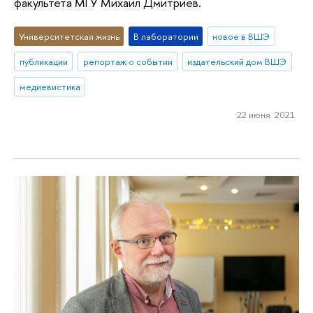
факультета МГУ Михаил Дмитриев.
Университетская жизнь
В лаборатории
новое в ВШЭ
публикации
репортаж о событии
издательский дом ВШЭ
медиевистика
22 июня 2021