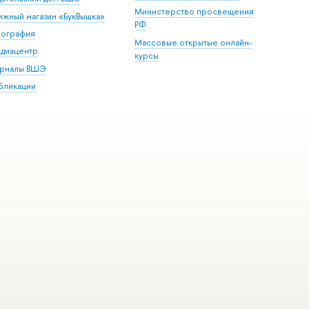
Министерство просвещения
ижный магазин «БукВышка»
РФ
пография
Массовые открытые онлайн-
диацентр
курсы
рналы ВШЭ
бликации