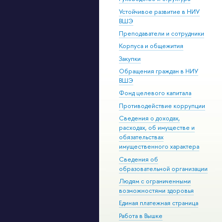
Устойчивое развитие в НИУ
ВШЭ
Преподаватели и сотрудники
Корпуса и общежития
Закупки
Обращения граждан в НИУ
ВШЭ
Фонд целевого капитала
Противодействие коррупции
Сведения о доходах,
расходах, об имуществе и
обязательствах
имущественного характера
Сведения об
образовательной организации
Людям с ограниченными
возможностями здоровья
Единая платежная страница
Работа в Вышке