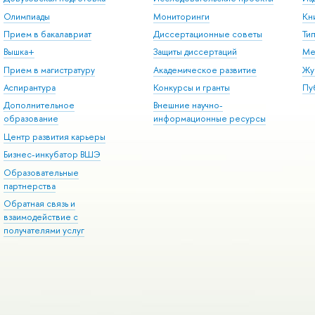
Олимпиады
Мониторинги
Кн
Прием в бакалавриат
Диссертационные советы
Ти
Вышка+
Защиты диссертаций
Ме
Прием в магистратуру
Академическое развитие
Жу
Аспирантура
Конкурсы и гранты
Пу
Дополнительное
Внешние научно-
образование
информационные ресурсы
Центр развития карьеры
Бизнес-инкубатор ВШЭ
Образовательные
партнерства
Обратная связь и
взаимодействие с
получателями услуг