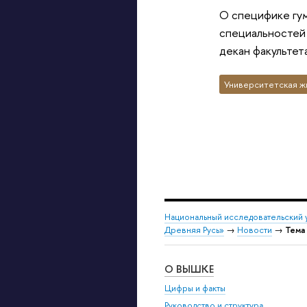
О специфике гум
специальностей 
декан факультет
Университетская ж
Национальный исследовательский 
Древняя Русь»
→
Новости
→
Тема
О ВЫШКЕ
Цифры и факты
Руководство и структура