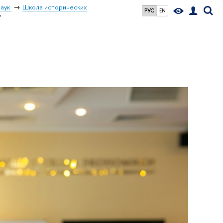
наук
Школа исторических
РУС
EN
»