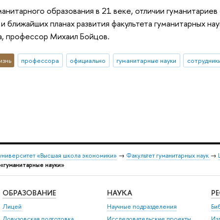
анитарного образования в 21 веке, отличии гуманитариев
и ближайших планах развития факультета гуманитарных на
а, профессор Михаил Бойцов.
изнь
профессора
официально
гуманитарные науки
сотрудни
университет «Высшая школа экономики»
→
Факультет гуманитарных наук
→
 «гуманитарные науки»
ОБРАЗОВАНИЕ
НАУКА
Р
Лицей
Научные подразделения
Би
Довузовская подготовка
Исследовательские проекты
Из