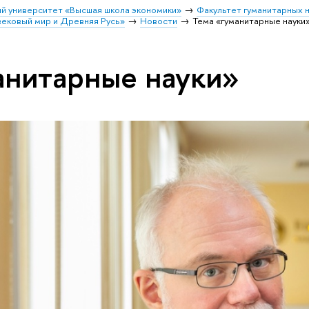
й университет «Высшая школа экономики»
Факультет гуманитарных 
вековый мир и Древняя Русь»
Новости
Тема «гуманитарные науки
анитарные науки»