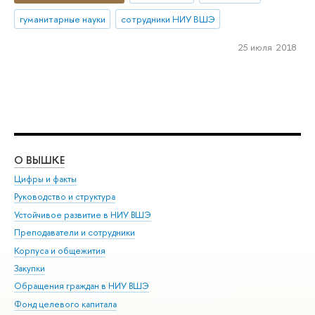
гуманитарные науки
сотрудники НИУ ВШЭ
25 июля 2018
О ВЫШКЕ
ОБ
Цифры и факты
Ли
Руководство и структура
Дов
Устойчивое развитие в НИУ ВШЭ
Ол
Преподаватели и сотрудники
При
Корпуса и общежития
Вы
Закупки
При
Обращения граждан в НИУ ВШЭ
Ас
Фонд целевого капитала
До