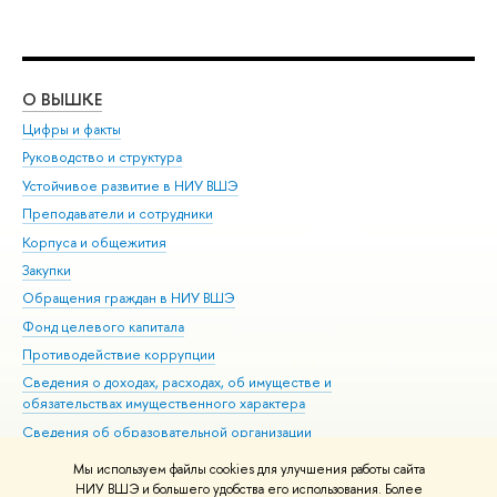
О ВЫШКЕ
ОБ
Цифры и факты
Ли
Руководство и структура
Дов
Устойчивое развитие в НИУ ВШЭ
Ол
Преподаватели и сотрудники
При
Корпуса и общежития
Вы
Закупки
При
Обращения граждан в НИУ ВШЭ
Ас
Фонд целевого капитала
До
Противодействие коррупции
Цен
Сведения о доходах, расходах, об имуществе и
Би
обязательствах имущественного характера
Об
Сведения об образовательной организации
Обр
Людям с ограниченными возможностями здоровья
Мы используем файлы cookies для улучшения работы сайта
Единая платежная страница
НИУ ВШЭ и большего удобства его использования. Более