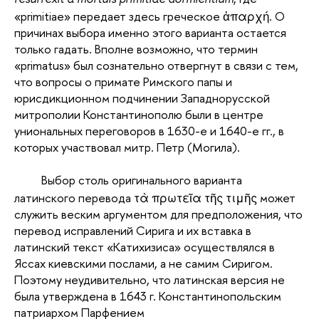
«primitiae» передает здесь греческое ἀπαρχή. О
причинах выбора именно этого варианта остается
только гадать. Вполне возможно, что термин
«primatus» был сознательно отвергнут в связи с тем,
что вопросы о примате Римского папы и
юрисдикционном подчинении Западнорусской
митрополии Константинополю были в центре
униональных переговоров в 1630-е и 1640-е гг., в
которых участвовал митр. Петр (Могила).
Выбор столь оригинального варианта
латинского перевода τὰ πρωτεῖα τῆς τιμῆς может
служить веским аргументом для предположения, что
перевод исправлений Сирига и их вставка в
латинский текст «Катихизиса» осуществлялся в
Яссах киевскими послами, а не самим Сиригом.
Поэтому неудивительно, что латинская версия не
была утверждена в 1643 г. Константинопольским
патриархом Парфением