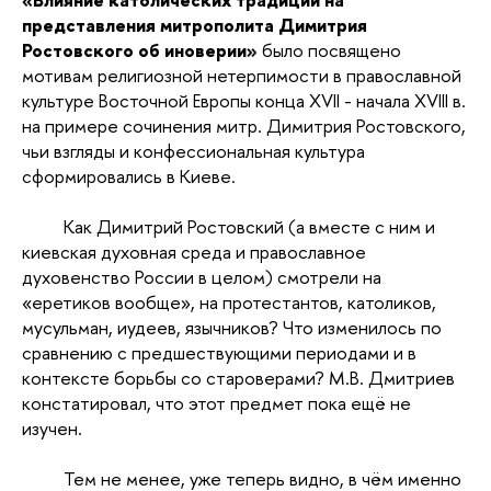
представления митрополита Димитрия
Ростовского об иноверии»
было посвящено
мотивам религиозной нетерпимости в православной
культуре Восточной Европы конца XVII - начала XVIII в.
на примере сочинения митр. Димитрия Ростовского,
чьи взгляды и конфессиональная культура
сформировались в Киеве.
Как Димитрий Ростовский (а вместе с ним и
киевская духовная среда и православное
духовенство России в целом) смотрели на
«еретиков вообще», на протестантов, католиков,
мусульман, иудеев, язычников? Что изменилось по
сравнению с предшествующими периодами и в
контексте борьбы со староверами? М.В. Дмитриев
констатировал, что этот предмет пока ещё не
изучен.
Тем не менее, уже теперь видно, в чём именно