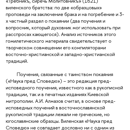
«Требникъ, сиречь Молитовникъ» (1621)
виленского братства: по две «образцовых»
проповеди на заключение брака и на погребение и 3-
х частный раздел о покаянии (два поучения и
вопросник, который духовник мог использовать при
расспросах кающегося). Анализ источников этого
гомилетического материала свидетельствует о
творческом совмещении его компиляторами
восточно-христианской и западно-христианской
традиций.
Поучения, связанные с таинством покаяния
(«Наука пред Споведю») – это редакция пред-
исповедного поучения, известного как в рукописной
традиции, так и в печатных изданиях Киевской
митрополии. А.И. Алмазов считал, в основе пред-
исповедных поучений в восточнославянской
рукописной традиции лежали не греческие, но
югославянские образцы. Виленская «Наука пред
Споведю» не совпадает дословно ни с одним из