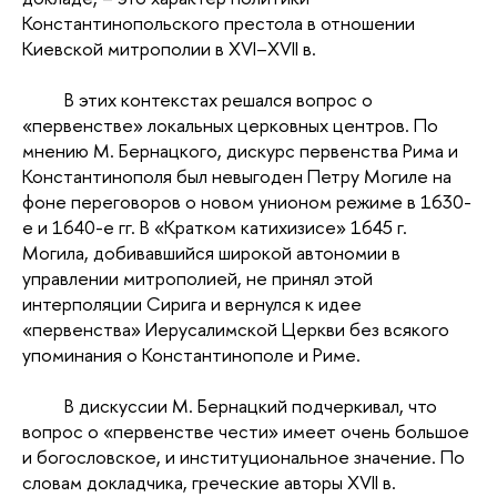
Константинопольского престола в отношении
Киевской митрополии в XVI–XVII в.
В этих контекстах решался вопрос о
«первенстве» локальных церковных центров. По
мнению М. Бернацкого, дискурс первенства Рима и
Константинополя был невыгоден Петру Могиле на
фоне переговоров о новом унионом режиме в 1630-
е и 1640-е гг. В «Кратком катихизисе» 1645 г.
Могила, добивавшийся широкой автономии в
управлении митрополией, не принял этой
интерполяции Сирига и вернулся к идее
«первенства» Иерусалимской Церкви без всякого
упоминания о Константинополе и Риме.
В дискуссии М. Бернацкий подчеркивал, что
вопрос о «первенстве чести» имеет очень большое
и богословское, и институциональное значение. По
словам докладчика, греческие авторы XVII в.