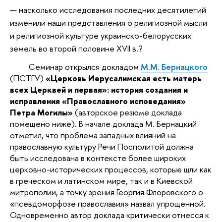
насколько исследования последних десятилетий
изменили наши представления о религиозной мысли
и религиозной культуре украинско-белорусских
земель во второй половине XVII в.?
Семинар открылся докладом
М.М. Бернацкого
(ПСТГУ)
«Церковь Иерусалимская есть матерь
всех Церквей и первая»: история создания и
исправления «Православного исповедания»
Петра Могилы»
(авторское резюме доклада
помещено ниже). В начале доклада М. Бернацкий
отметил, что проблема западных влияний на
православную культуру Речи Посполитой должна
быть исследована в контексте более широких
церковно-исторических процессов, которые шли как
в греческом и латинском мире, так и в Киевской
митрополии, а точку зрения Георгия Флоровского о
«псевдоморфозе православия» назвал упрощенной.
Одновременно автор доклада критически отнесся к