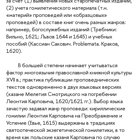
за счет (1) выявления новых старопечатных изданий,
(2) учета гомилетического материала (т.н.
«материй» проповедей или «образцовых»
проповедей) в составе книг очень разных жанров:
например, богослужебных изданий (Требники:
Вильно, 1621; Львов 1644 и 1645) и учебных
пособий (Кассиан Сакович. Problemata. Краков,
1620).
В большей степени начинает учитываться
фактор многоязычия православной книжной культуры
XVII в.; практика публикации проповеднических
текстов одновременно в двух языковых версиях
(казане Мелетия Смотрицкого на погребении
Леонтия Карповича, 1620/1621 гг.). Выбор языка
зачастую задавал жанр проповеди: кириллические
гомилии Леонтия Карповича на Преображение и
Успение (Евье, 1615) выдержаны в традициях
святоотеческой экзегетической гомилетики, в то
время как польские казаня Карповича по случаю