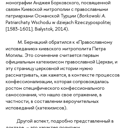
монографии Анджея Борковского, посвященной
связям Киевской митрополии с православными
патриархами Османской Турции (
Borkowski A.
Patriarchaty Wschodu w dziejach Rzeczypospolitej
[1583-1601]. Bialystok, 2014).
М. Бернацкий обратился к «Православному
исповеданию» киевского митрополита Петра
Могилы. Это сочинение считается первым
официальным катехизисом православной Церкви, и
эту страницу церковной истории нужно
рассматривать, как кажется, в контексте процессов
конфессионализации, которая сопровождалась
ростом специфического конфессионального
самосознания, что нашло свое отражение, в
частности, в составлении вероучительных
исповеданий (катехизисов).
Другой аспект, подробно представленный в
докладе, – это характер политики