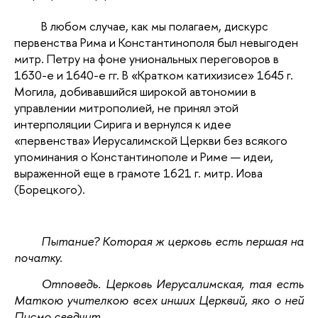
В любом случае, как мы полагаем, дискурс
первенства Рима и Константинополя был невыгоден
митр. Петру на фоне униональных переговоров в
1630-е и 1640-е гг. В «Кратком катихизисе» 1645 г.
Могила, добивавшийся широкой автономии в
управлении митрополией, не принял этой
интерполяции Сирига и вернулся к идее
«первенства» Иерусалимской Церкви без всякого
упоминания о Константинополе и Риме — идеи,
выраженной еще в грамоте 1621 г. митр. Иова
(Борецкого).
Пытание? Которая ж церковь есть першая на
початку.
Отповедь. Церковь Иерусалимская, тая есть
Маткою учителкою всех инших Церквий, яко о ней
Писмо сведчит…