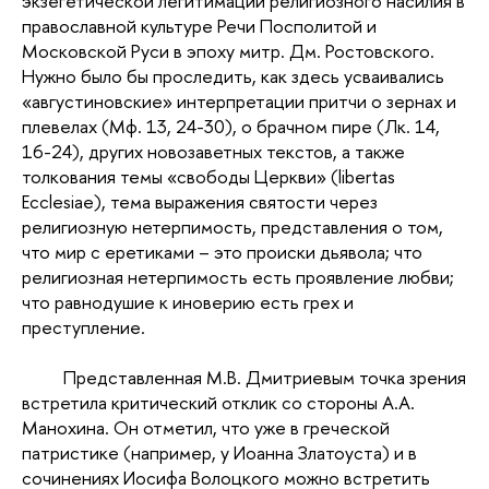
экзегетической легитимации религиозного насилия в
православной культуре Речи Посполитой и
Московской Руси в эпоху митр. Дм. Ростовского.
Нужно было бы проследить, как здесь усваивались
«августиновские» интерпретации притчи о зернах и
плевелах (Мф. 13, 24-30), о брачном пире (Лк. 14,
16-24), других новозаветных текстов, а также
толкования темы «свободы Церкви» (libertas
Ecclesiae), тема выражения святости через
религиозную нетерпимость, представления о том,
что мир с еретиками – это происки дьявола; что
религиозная нетерпимость есть проявление любви;
что равнодушие к иноверию есть грех и
преступление.
Представленная М.В. Дмитриевым точка зрения
встретила критический отклик со стороны А.А.
Манохина. Он отметил, что уже в греческой
патристике (например, у Иоанна Златоуста) и в
сочинениях Иосифа Волоцкого можно встретить