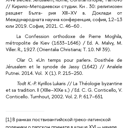
// Кирило-Методиевски студии. Кн . 30: религиозен
разцвет Бълга- рия XIII–XV в. Доклади от
Международната научна конференция, софия, 12–13
юли 2019. София, 2021. С. 46–60 .
La Confession orthodoxe de Pierre Moghila,
métropolite de Kiev (1633–1646) / Ed. A. Malvy, M.
Viller. R., 1927. (Orientalia Christiana; T. 10. № 39).
Olar O. «Un temps pour parler». Dosithée de
Jérusalem et le synode de Jassy (1642) // Analele
Putnei. 2014. Vol. X (1). P. 215–250.
Todt K.-P.
Kyrillos Lukaris // La Théologie byzantine
et sa tradition. II (XIIIe–XIXe s.) / Ed. C. G. Conticello, V.
Conticello. Turnhout, 2002. Vol. 2. P. 617–651
[1]
В рамках поствизантийской греко-латинской
полемики о папском примате в конце XVI — начале