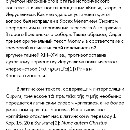
с учетом изложенного в статье исторического
контекста, в частности, концепции «Киева, второго
Иерусалима». Как нам удалось установить, этот
вопрос был исправлен в Яссах Мелетием Сиригом
посредством интерполяции парафраза 3-го правила
Второго Вселенского собора. Таким образом, Сириг
привел оригинальный текст Могилы в соответствие с
греческой антилатинской полемической
аргументацией ΧΙΙΙ–XVI вв., противопоставив
духовному первенству Иерусалима политическое
«первенство» (τὰ πρωτεῖα
[1]
) Рима и
Константинополя.
В латинском тексте, содержащим интерполяции
Сирига, греческое τὰ πρωτεῖα τῆς τιμῆς необычно
передается латинским словом «primitiae», а не более
уместным «primatus honoris». Использование
«primitiae» отсылает нас к латинскому переводу 1
Кор. 15, 20 в Вульгате
[2]
:
Nunc autem Christus
resurrexit a mortuis primitiae dormientium
, где