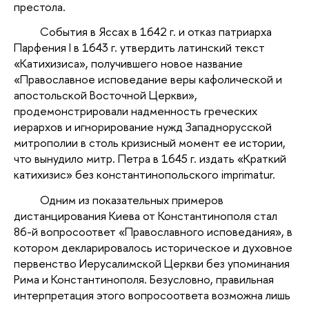
престола.
События в Яссах в 1642 г. и отказ патриарха
Парфения I в 1643 г. утвердить латинский текст
«Катихизиса», получившего новое название
«Православное исповедание веры кафолической и
апостольской Восточной Церкви»,
продемонстрировали надменность греческих
иерархов и игнорирование нужд Западнорусской
митрополии в столь кризисный момент ее истории,
что вынудило митр. Петра в 1645 г. издать «Краткий
катихизис» без константинопольского imprimatur.
Одним из показательных примеров
дистанцирования Киева от Константинополя стал
86-й вопросоответ «Православного исповедания», в
котором декларировалось историческое и духовное
первенство Иерусалимской Церкви без упоминания
Рима и Константинополя. Безусловно, правильная
интерпретация этого вопросоответа возможна лишь