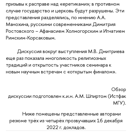
призывы к расправе над «еретиками»; в противном
случае государство и церковь будут разрушены. Эти
представления разделялись, по мнению А.А.
Манохина, русскими современниками Димитрия
Ростовского
–
Афанасием Холмогорским и Игнатием
Римским-Корсаковым.
Дискуссия вокруг выступления М.В. Дмитриева
еще раз показала многоликость религиозных
традиций и открытость участников семинара к
новым научным встречам с «открытым финалом».
Обзор
дискуссии подготовлен к.и.н.
А.М. Шпиртом (Истфак
МГУ).
Ниже помещены представленные авторами
резюме трёх из четырёх прозвучавших 16 декабря
2022 г. докладов.