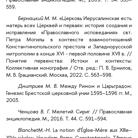
559.
Бернацкий М. М.
«Церковь Иерусалимская есть
матерь всех Церквей и первая»: история создания и
исправления «Православного исповедания» свт.
Петра Могилы в контексте взаимоотношений
Константинопольского престола и Западнорусской
митрополии в конце XVI - первой половине XVII в. //
Понятие первенства: Истоки и контексты:
Коллективная монография / Отв. ред.: П. В. Ермилов,
М. В. Грацианский. Москва, 2022. С. 563–598.
Дмитриев М. В.
Между Римом и Царьградом:
Генезис Брестской церковной унии 1595–1596 гг. М.,
2003.
Ченцова В. Г.
Мелетий Сириг // Православная
энциклопедия. М., 2016. Т. 44. С. 591–594.
BlanchetM.-H.
La notion d’Église-Mère aux XIIIe–
XIVe siècles: Jérusalem, Rome, Constantinople, Tărnovo