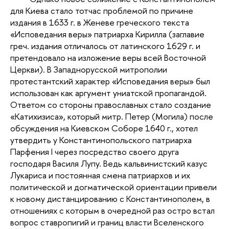
для Киева стало тотчас проблемой по причине
издания в 1633 г. в Женеве греческого текста
«Исповедания веры» патриарха Кирилла (заглавие
греч. издания отличалось от латинского 1629 г. и
претендовало на изложение веры всей Восточной
Церкви). В Западнорусской митрополии
протестантский характер «Исповедания веры» был
использован как аргумент униатской пропагандой.
Ответом со стороны православных стало создание
«Катихизиса», который митр. Петер (Могила) после
обсуждения на Киевском Соборе 1640 г., хотел
утвердить у Константинопольского патриарха
Парфения I через посредство своего друга
господаря Василя Лупу. Ведь кальвинистский казус
Лукариса и постоянная смена патриархов и их
политической и догматической ориентации привели
к новому дистанцированию с Константинополем, в
отношениях с которым в очередной раз остро встал
вопрос ставропигий и границ власти Вселенского