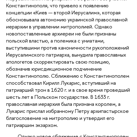
Константинополя, что привело к появлению
концепции «Киев — второй Иерусалим», которая
обосновывала автономию украинской православной
иерархии в управлении митрополией. Однако
новопоставленные архиереи не были признаны
польской властью, а полемика с униатами,
выступившими против каноничности рукоположений
Иерусалимского патриарха, вынудила православных
апологетов скорректировать свою позицию,
обозначив юрисдикционное подчинение
Константинополю. Сближению с Константинополем
способствовал Кирилл Лукарис, вступивший на
патриарший трон в 1620 г. и в свое время проведший
шесть лет в Польском государстве. В 1633 г.
православная иерархия была признана королем, а
Лукарис прислал избранному Петру архипастырское
благословение на митрополию и утвердил его
патриаршим экзархом.
Однако новое сближение с Константинополем