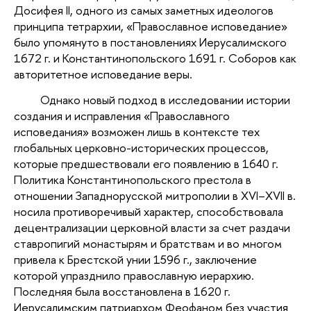
Досифея II, одного из самых заметных идеологов
принципа тетрархии, «Православное исповедание»
было упомянуто в постановлениях Иерусалимского
1672 г. и Константинопольского 1691 г. Соборов как
авторитетное исповедание веры.
Однако новый подход в исследовании истории
создания и исправления «Православного
исповедания» возможен лишь в контексте тех
глобальных церковно-исторических процессов,
которые предшествовали его появлению в 1640 г.
Политика Константинопольского престола в
отношении Западнорусской митрополии в XVI–XVII в.
носила противоречивый характер, способствовала
децентрализации церковной власти за счет раздачи
ставропигий монастырям и братствам и во многом
привела к Брестской унии 1596 г., заключение
которой упразднило православную иерархию.
Последняя была восстановлена в 1620 г.
Иерусалимским патриархом Феофаном без участия