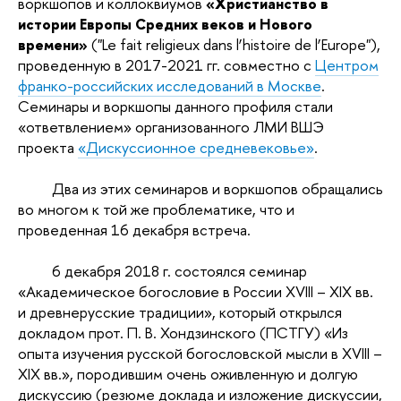
воркшопов и коллоквиумов
«Христианство в
истории Европы Средних веков и Нового
времени»
("Le fait religieux dans l’histoire de l’Europe"),
проведенную в 2017-2021 гг. совместно с
Центром
франко-российских исследований в Москве
.
Семинары и воркшопы данного профиля стали
«ответвлением» организованного ЛМИ ВШЭ
проекта
«Дискуссионное средневековье»
.
Два из этих семинаров и воркшопов обращались
во многом к той же проблематике, что и
проведенная 16 декабря встреча.
6 декабря 2018 г. состоялся семинар
«Академическое богословие в России XVIII – XIX вв.
и древнерусские традиции», который открылся
докладом прот. П. В. Хондзинского (ПСТГУ) «Из
опыта изучения русской богословской мысли в XVIII –
XIX вв.», породившим очень оживленную и долгую
дискуссию (резюме доклада и изложение дискуссии,