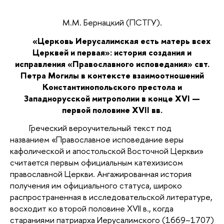
М.М.
Бернацкий
(ПСТГУ).
«Церковь Иерусалимская есть матерь всех
Церквей и первая»:
история создания и
исправления
«Православного исповедания» свт.
Петра Могилы в контексте взаимоотношений
Константинопольского престола и
Западнорусской митрополии в конце XVI —
первой половине XVII вв.
Греческий вероучительный текст под
названием
«Православное исповедание веры
кафолической и апостольской Восточной Церкви»
считается первым официальным катехизисом
православной Церкви. Ангажированная история
получения им официального статуса, широко
распространенная в исследовательской литературе,
восходит ко второй половине XVII в., когда
стараниями патриарха Иерусалимского (1669–1707)