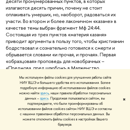
десяти пронумерованных пунктов, в которых
излагаются десять причин, почему не стоит
оплакивать умерших, но, наоборот, радоваться их
участи. Во втором и более лаконичном «казане» в
качестве темы выбран фрагмент Мф 24:44.
Состоящая из трех пунктов «материя казаня»
приводит аргументы в пользу того, чтобы христианин
бодрствовал и сознательно готовился к смерти и
обрывается словами «и прочая, и прочая». Первая
«образцовая» проповедь для новобрачных –
«Предмова, пред шлюбомъ в Малженство
вступуючим» состоит из трех, обозначенных в
Мы используем файлы cookies для улучшения работы сайта
качестве пунктов частей: о причинах установления
НИУ ВШЭ и большего удобства его использования. Более
брака, о чем надлежит помнить вступающим в брак и
подробную информацию об использовании файлов cookies
можно найти
здесь
, наши правила обработки персональных
каковы взаимные обязанности супругов. Второе
данных –
здесь
. Продолжая пользоваться сайтом, вы
✖
поучение – «Другая [предмова] коротшая»
подтверждаете, что были проинформированы об
представляет собой фактически короткое
использовании файлов cookies сайтом НИУ ВШЭ и согласны
увещевание вступающим в брак, чтобы они как во
с нашими правилами обработки персональных данных. Вы
можете отключить файлы cookies в настройках Вашего
время церковной церемонии, так и в «дому при
браузера.
обхоженю того святого малженства» вели себя