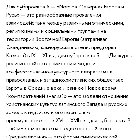
Для субпроекта А — «Nordica. Северная Европа и
Русь» — это разнообразные проявления
взаимодействия между различными этническими,
религиозными и социальными группами на
территории Восточной Европы (затрагивая
Скандинавию, южнорусские степи, предгорья
Кавказа) в IX — XII вв., для субпроекта Б — «Дискурсы
религиозной нетерпимости и модели
конфессионально-культурного плюрализма в
православных и западнохристианских обществах
Европы в Средние века и раннее Новое время
(компаративный анализ)» — это модели отношения
христианских культур латинского Запада и русских
земель к иудаизму и его носителям —
преимущественно в XVI — XVII вв., для субпроекта В
– «Символическое наследие европейского
Средневековья» — это формы символической