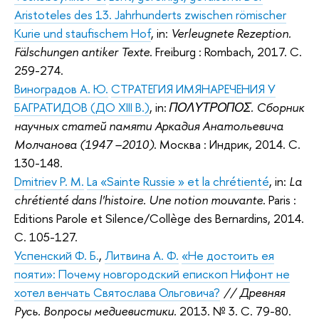
Aristoteles des 13. Jahrhunderts zwischen römischer
Kurie und staufischem Hof
, in:
Verleugnete Rezeption.
Fälschungen antiker Texte
. Freiburg : Rombach, 2017. С.
259-274.
Виноградов А. Ю.
СТРАТЕГИЯ ИМЯНАРЕЧЕНИЯ У
БАГРАТИДОВ (ДО XIII В.)
, in:
ΠΟΛΥΤΡΟΠΟΣ. Сборник
научных статей памяти Аркадия Анатольевича
Молчанова (1947 –2010)
. Москва : Индрик, 2014. С.
130-148.
Dmitriev P. M.
La «Sainte Russie » et la chrétienté
, in:
La
chrétienté dans l'histoire. Une notion mouvante
. Paris :
Editions Parole et Silence/Collège des Bernardins, 2014.
С. 105-127.
Успенский Ф. Б.
,
Литвина А. Ф.
«Не достоить ея
пояти»: Почему новгородский епископ Нифонт не
хотел венчать Святослава Ольговича?
// Древняя
Русь. Вопросы медиевистики.
2013. № 3. C. 79-80.