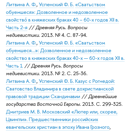
Литвина А. Ф.
,
Успенский Ф. Б.
«Сватьством
обуемшеся»: Дозволенное и недозволенное
свойствó в княжеских браках 40 – 60-х годов XII в.
Часть 2-я
// Древняя Русь. Вопросы
медиевистики.
2013. № 4. C. 87-94.
Литвина А. Ф.
,
Успенский Ф. Б.
«Сватьством
обуемшеся…»: Дозволенное и недозволенное
свойство в княжеских браках 40-х — 60-х годов XII в.
Часть 1
// Древняя Русь. Вопросы
медиевистики.
2013. № 2. C. 25-36.
Литвина А. Ф.
,
Успенский Ф. Б.
Казус с Рогнедой:
Сватовство Владимира в свете дохристианской
правовой традиции Скандинавии
// Древнейшие
государства Восточной Европы.
2013. C. 299-325.
Дмитриев М. В.
Московский «Лютер или, скорее,
Цвингли». Предшественники российских
евангельских христиан в эпоху Ивана Грозного
,