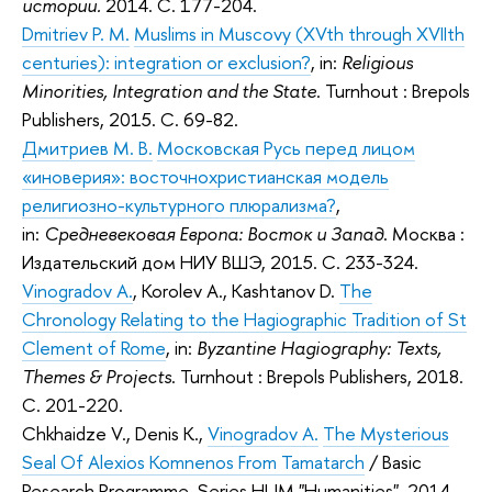
истории.
2014. C. 177-204.
Dmitriev P. M.
Muslims in Muscovy (XVth through XVIIth
centuries): integration or exclusion?
, in:
Religious
Minorities, Integration and the State
. Turnhout : Brepols
Publishers, 2015. С. 69-82.
Дмитриев М. В.
Московская Русь перед лицом
«иноверия»: восточнохристианская модель
религиозно-культурного плюрализма?
,
in:
Средневековая Европа: Восток и Запад
. Москва :
Издательский дом НИУ ВШЭ, 2015. С. 233-324.
Vinogradov A.
, Korolev A., Kashtanov D.
The
Chronology Relating to the Hagiographic Tradition of St
Clement of Rome
, in:
Byzantine Hagiography: Texts,
Themes & Projects
. Turnhout : Brepols Publishers, 2018.
С. 201-220.
Chkhaidze V., Denis K.,
Vinogradov A.
The Mysterious
Seal Of Alexios Komnenos From Tamatarch
/ Basic
Research Programme. Series HUM "Humanities". 2014.