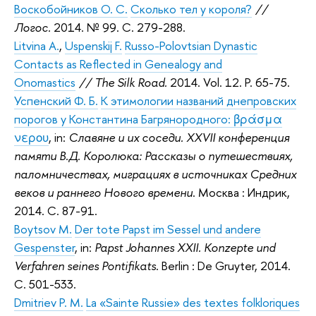
Воскобойников О. С.
Сколько тел у короля?
//
Логос.
2014. № 99. C. 279-288.
Litvina A.
,
Uspenskij F.
Russo-Polovtsian Dynastic
Contacts as Reflected in Genealogy and
Onomastics
// The Silk Road.
2014. Vol. 12. P. 65-75.
Успенский Ф. Б.
К этимологии названий днепровских
порогов у Константина Багрянородного: βράσμα
νερου
, in:
Славяне и их соседи. ХХVII конференция
памяти В.Д. Королюка: Рассказы о путешествиях,
паломничествах, миграциях в источниках Средних
веков и раннего Нового времени
. Москва : Индрик,
2014. С. 87-91.
Boytsov M.
Der tote Papst im Sessel und andere
Gespenster
, in:
Papst Johannes XXII. Konzepte und
Verfahren seines Pontifikats
. Berlin : De Gruyter, 2014.
С. 501-533.
Dmitriev P. M.
Lа «Sainte Russie» des textes folkloriques