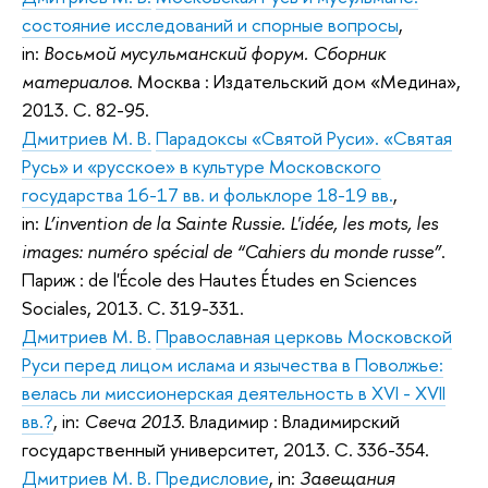
состояние исследований и спорные вопросы
,
in:
Восьмой мусульманский форум. Сборник
материалов
. Москва : Издательский дом «Медина»,
2013. С. 82-95.
Дмитриев М. В.
Парадоксы «Святой Руси». «Святая
Русь» и «русское» в культуре Московского
государства 16-17 вв. и фольклоре 18-19 вв.
,
in:
L’invention de la Sainte Russie. L'idée, les mots, les
images: numéro spécial de “Cahiers du monde russe”
.
Париж : de l'École des Hautes Études en Sciences
Sociales, 2013. С. 319-331.
Дмитриев М. В.
Православная церковь Московской
Руси перед лицом ислама и язычества в Поволжье:
велась ли миссионерская деятельность в XVI - XVII
вв.?
, in:
Свеча 2013
. Владимир : Владимирский
государственный университет, 2013. С. 336-354.
Дмитриев М. В.
Предисловие
, in:
Завещания