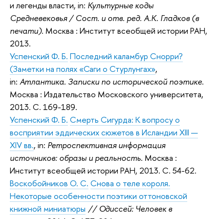
и легенды власти, in:
Культурные коды
Средневековья / Сост. и отв. ред. А.К. Гладков (в
печати)
. Москва : Институт всеобщей истории РАН,
2013.
Успенский Ф. Б.
Последний каламбур Снорри?
(Заметки на полях «Саги о Стурлунгах»
,
in:
Атлантика. Записки по исторической поэтике
.
Москва : Издательство Московского университета,
2013. С. 169-189.
Успенский Ф. Б.
Смерть Сигурда: К вопросу о
восприятии эддических сюжетов в Исландии XIII —
XIV вв.
, in:
Ретроспективная информация
источников: образы и реальность
. Москва :
Институт всеобщей истории РАН, 2013. С. 54-62.
Воскобойников О. С.
Снова о теле короля.
Некоторые особенности поэтики оттоновской
книжной миниатюры
// Одиссей: Человек в