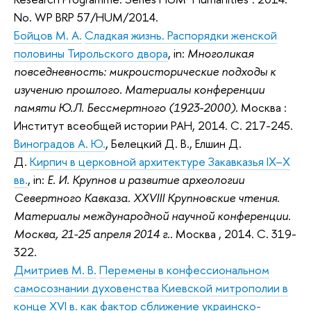
No. WP BRP 57/HUM/2014.
Бойцов М. А.
Сладкая жизнь. Распорядки женской
половины Тирольского двора
, in:
Многоликая
повседневность: микроисторические подходы к
изучению прошлого. Материалы конференции
памяти Ю.Л. Бессмертного (1923-2000)
. Москва :
Институт всеобщей истории РАН, 2014. С. 217-245.
Виноградов А. Ю.
, Белецкий Д. В., Елшин Д.
Д.
Кирпич в церковной архитектуре Закавказья IX–X
вв.
, in:
Е. И. Крупнов и развитие археологии
Севертного Кавказа. XXVIII Крупновские чтения.
Материалы международной научной конференции.
Москва, 21-25 апреля 2014 г.
. Москва , 2014. С. 319-
322.
Дмитриев М. В.
Перемены в конфессиональном
самосознании духовенства Киевской митрополии в
конце XVI в. как фактор сближение украинско-