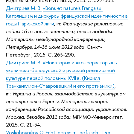
Издательский дом НИУ ВШЭ, 2015. С. 327-364.
Дмитриев М. В.
«Bons et naturels Français».
Католицизм и дискурсы французской идентичности в
годы Парижской лиги
, in:
Французские религиозные
войны 16 в.: новые источники, новые подходы.
Материалы международной конференции,
Петербург, 14-16 июня 2012 года
. Санкт-
Петербург , 2015. С. 263-290.
Дмитриев М. В.
«Новаторы» и «консерваторы» в
украинско-белорусской и русской религиозной
культуре первой половины XVII в. (Кирилл
Транквиллион-Ставровецкий и его противники)
,
in:
Украина и Россия: взаимодействие в культурном
пространстве Европы. Материалы второй
конференции Российской ассоциации украинистов.
Москва, декабрь 2011 года
.: МГИМО-Университет,
2015. С. 21-34.
Voskoboynikov O.
Echt, gereinigt, gefälscht. Der