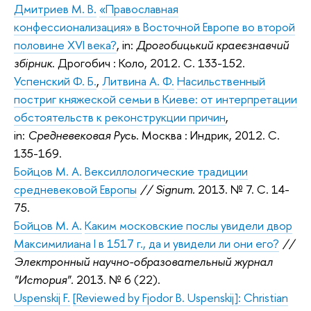
Дмитриев М. В.
«Православная
конфессионализация» в Восточной Европе во второй
половине XVI века?
, in:
Дрогобицький краеєзнавчий
збiрник
. Дрогобич : Коло, 2012. С. 133-152.
Успенский Ф. Б.
,
Литвина А. Ф.
Насильственный
постриг княжеской семьи в Киеве: от интерпретации
обстоятельств к реконструкции причин
,
in:
Средневековая Русь
. Москва : Индрик, 2012. С.
135-169.
Бойцов М. А.
Вексиллологические традиции
средневековой Европы
// Signum.
2013. № 7. C. 14-
75.
Бойцов М. А.
Каким московские послы увидели двор
Максимилиана I в 1517 г., да и увидели ли они его?
//
Электронный научно-образовательный журнал
"История".
2013. № 6 (22).
Uspenskij F.
[Reviewed by Fjodor B. Uspenskij]: Christian