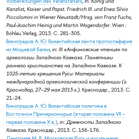
Vorbereitungen des Veranstalters
, in:
König und
Kanzlist, Kaiser und Papst. Friedrich III. und Enea Silvio
Piccolomini in Wiener Neustadt/Hrsg. von Franz Fuchs,
Paul-Joachim Heinig und Martin Wagendorfer
. Wien :
Böhlau Verlag, 2013. С. 281-305.
Виноградов А. Ю.
Византийская лента протоспафария
из Мощевой балки
, in:
III «Анфимовские чтения» по
археологии Западного Кавказа. Памятники
раннего христианства на Западном Кавказе. К
1025-летию крещения Руси: Материалы
международной археологической конференции (г.
Краснодар, 27–29 мая 2013 г.)
. Краснодар , 2013. С.
21-24.
Виноградов А. Ю.
Византийская политика в
Восточном Причерноморье (вторая половина VII –
первая половина X в.)
, in:
Древности Западного
Кавказа
. Краснодар , 2013. С. 156-176.
Дмитриев М. В.
Московская Русь и мусульмане: