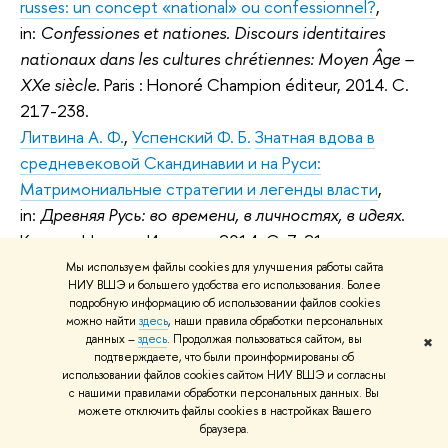
russes: un concept «national» ou confessionnel?
,
in:
Confessiones et nationes. Discours identitaires
nationaux dans les cultures chrétiennes: Moyen Âge –
XXe siècle
. Paris : Honoré Champion éditeur, 2014. С.
217-238.
Литвина А. Ф.
,
Успенский Ф. Б.
Знатная вдова в
средневековой Скандинавии и на Руси:
Матримониальные стратегии и легенды власти
,
in:
Древняя Русь: во времени, в личностях, в идеях
.
Казань : Нестор-История, 2014. С. 7-21.
Uspenskij F.
What’s in a Name? Dynastic Power and
Мы используем файлы cookies для улучшения работы сайта
НИУ ВШЭ и большего удобства его использования. Более
Antroponymics in Medieval Scandinavia and Rus’ (the
подробную информацию об использовании файлов cookies
Case of Svyatoslav and Svyatoslava)
, in:
Vers l’Orient et
можно найти
здесь
, наши правила обработки персональных
данных –
здесь
. Продолжая пользоваться сайтом, вы
vers l’Occident : regards croisés sur dynamiques et les
✖
подтверждаете, что были проинформированы об
transferts culturels des Vikings à la Rous ancienne
.
использовании файлов cookies сайтом НИУ ВШЭ и согласны
с нашими правилами обработки персональных данных. Вы
Caen : Presses universitaires de Caen, 2014. С. 377-
можете отключить файлы cookies в настройках Вашего
381.
браузера.