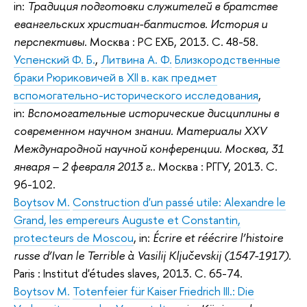
in:
Традиция подготовки служителей в братстве
евангельских христиан-баптистов. История и
перспективы
. Москва : РС ЕХБ, 2013. С. 48-58.
Успенский Ф. Б.
,
Литвина А. Ф.
Близкородственные
браки Рюриковичей в XII в. как предмет
вспомогательно-исторического исследования
,
in:
Вспомогательные исторические дисциплины в
современном научном знании. Материалы XXV
Международной научной конференции. Москва, 31
января – 2 февраля 2013 г.
. Москва : РГГУ, 2013. С.
96-102.
Boytsov M.
Construction d'un passé utile: Alexandre le
Grand, les empereurs Auguste et Constantin,
protecteurs de Moscou
, in:
Écrire et réécrire l’histoire
russe d’Ivan le Terrible à Vasilij Ključevskij (1547-1917)
.
Paris : Institut d'études slaves, 2013. С. 65-74.
Boytsov M.
Totenfeier für Kaiser Friedrich III.: Die