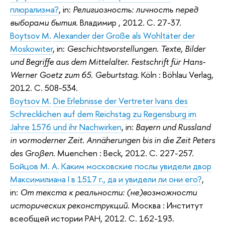
плюрализма?
, in:
Религиозность: личность перед
выборами бытия
. Владимир , 2012. С. 27-37.
Boytsov M.
Alexander der Große als Wohltäter der
Moskowiter
, in:
Geschichtsvorstellungen. Texte, Bilder
und Begriffe aus dem Mittelalter. Festschrift für Hans-
Werner Goetz zum 65. Geburtstag
. Köln : Böhlau Verlag,
2012. С. 508-534.
Boytsov M.
Die Erlebnisse der Vertreter Ivans des
Schrecklichen auf dem Reichstag zu Regensburg im
Jahre 1576 und ihr Nachwirken
, in:
Bayern und Russland
in vormoderner Zeit. Annäherungen bis in die Zeit Peters
des Großen
. Muenchen : Beck, 2012. С. 227-257.
Бойцов М. А.
Каким московские послы увидели двор
Максимилиана I в 1517 г., да и увидели ли они его?
,
in:
От текста к реальности: (не)возможности
исторических реконструкций
. Москва : Институт
всеобщей истории РАН, 2012. С. 162-193.