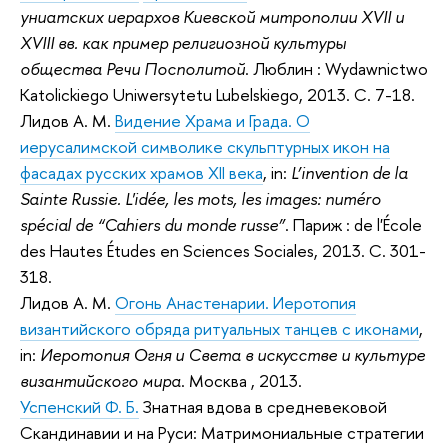
униатских иерархов Киевской митрополии XVII и
XVIII вв. как пример религиозной культуры
общества Речи Посполитой
. Люблин : Wydawnictwo
Katolickiego Uniwersytetu Lubelskiego, 2013. С. 7-18.
Лидов А. М.
Видение Храма и Града. О
иерусалимской символике скульптурных икон на
фасадах русских храмов XII века
, in:
L’invention de la
Sainte Russie. L'idée, les mots, les images: numéro
spécial de “Cahiers du monde russe”
. Париж : de l'École
des Hautes Études en Sciences Sociales, 2013. С. 301-
318.
Лидов А. М.
Огонь Анастенарии. Иеротопия
византийского обряда ритуальных танцев с иконами
,
in:
Иеротопия Огня и Света в искусстве и культуре
византийского мира
. Москва , 2013.
Успенский Ф. Б.
Знатная вдова в средневековой
Скандинавии и на Руси: Матримониальные стратегии