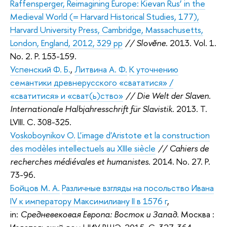
Raffensperger, Reimagining Europe: Kievan Rus’ in the
Medieval World (= Harvard Historical Studies, 177),
Harvard University Press, Cambridge, Massachusetts,
London, England, 2012, 329 pp
// Slovĕne.
2013. Vol. 1.
No. 2. P. 153-159.
Успенский Ф. Б.
,
Литвина А. Ф.
К уточнению
семантики древнерусского «свататися» /
«сватитися» и «сват(ь)ство»
// Die Welt der Slaven.
Internationale Halbjahresschrift für Slavistik.
2013. Т.
LVIII. C. 308-325.
Voskoboynikov O.
L'image d'Aristote et la construction
des modèles intellectuels au XIIIe siècle
// Cahiers de
recherches médiévales et humanistes.
2014. No. 27. P.
73-96.
Бойцов М. А.
Различные взгляды на посольство Ивана
IV к императору Максимилиану II в 1576 г
,
in:
Средневековая Европа: Восток и Запад
. Москва :