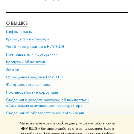
О ВЫШКЕ
ОБ
Цифры и факты
Ли
Руководство и структура
Дов
Устойчивое развитие в НИУ ВШЭ
Ол
Преподаватели и сотрудники
При
Корпуса и общежития
Вы
Закупки
При
Обращения граждан в НИУ ВШЭ
Ас
Фонд целевого капитала
До
Противодействие коррупции
Цен
Сведения о доходах, расходах, об имуществе и
Би
обязательствах имущественного характера
Об
Сведения об образовательной организации
Обр
Людям с ограниченными возможностями здоровья
Мы используем файлы cookies для улучшения работы сайта
Единая платежная страница
НИУ ВШЭ и большего удобства его использования. Более