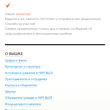
Нашли
опечатку
?
Выделите её, нажмите Ctrl+Enter и отправьте нам уведомление.
Спасибо за участие!
Сервис предназначен только для отправки сообщений об
орфографических и пунктуационных ошибках.
О ВЫШКЕ
ОБ
Цифры и факты
Ли
Руководство и структура
Дов
Устойчивое развитие в НИУ ВШЭ
Ол
Преподаватели и сотрудники
При
Корпуса и общежития
Вы
Закупки
При
Обращения граждан в НИУ ВШЭ
Ас
Фонд целевого капитала
До