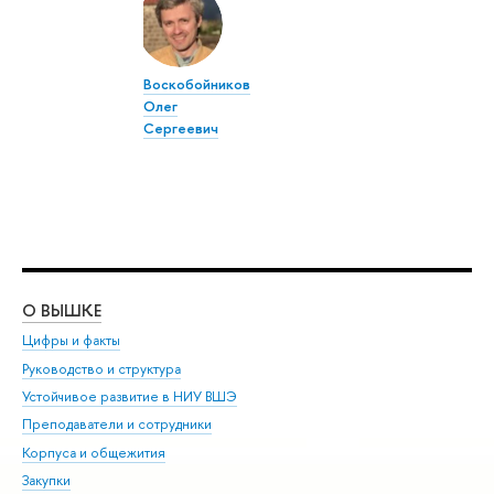
Воскобойников
Олег
Сергеевич
О ВЫШКЕ
ОБ
Цифры и факты
Ли
Руководство и структура
Дов
Устойчивое развитие в НИУ ВШЭ
Ол
Преподаватели и сотрудники
При
Корпуса и общежития
Вы
Закупки
При