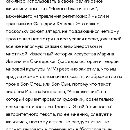
как-либо использовать в своей религиозной
живописи опыт т.н. "Нового благочестия",
важнейшего направления религиозной мысли и
практики во Фландрии XV века. Это важно,
поскольку сюжет алтаря, не поддающийся четкому
прочтению несмотря на все усилия исследователей,
все же напрямую связан с визионерством и
мистикой. Известный историк искусства Марина
Ильинична Свидерская (кафедра истории и теории
мировой культуры МГУ) резонно заметила, что мы
вряд ли можем однозначно сказать, изображен ли на
троне Бог-Отец или Бог-Сын, потому что текст
видения Иоанна Богослова, "Апокалипсис", на
который ориентировался художник, сознательно
совмещает ипостаси Троицы. Этой "неясности"
авторитетного текста, по ее мнению, следует и
живопись, поэтому алтарь не следует излишне
догматизировать и превращать в "богословский