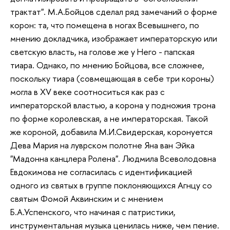
трактат". М.А.Бойцов сделал ряд замечаний о форме
корон: та, что помещена в ногах Всевышнего, по
мнению докладчика, изображает императорскую или
светскую власть, на голове же у Него - папская
тиара. Однако, по мнению Бойцова, все сложнее,
поскольку тиара (совмещающая в себе три короны)
могла в XV веке соотноситься как раз с
императорской властью, а корона у подножия трона
по форме королевская, а не императорская. Такой
же короной, добавила М.И.Свидерская, коронуется
Дева Мария на луврском полотне Яна ван Эйка
"Мадонна канцлера Ролена". Людмила Всеволодовна
Евдокимова не согласилась с идентификацией
одного из святых в группе поклоняющихся Агнцу со
святым Фомой Аквинским и с мнением
Б.А.Успенского, что начиная с патристики,
инструментальная музыка ценилась ниже, чем пение.