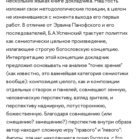
нескольких языках книге докладчика. Наш гость
изложил свои методологические позиции, в целом
не изменившиеся с момента выхода его первых
работ. В отличие от Эрвина Панофского и его
последователей, Б.А.Успенский трактует полиптих
как семиотически цельное произведение,
излагающее строгую богословскую концепцию.
Интерпретацию этой концепции докладчик
предложил основывать на анализе "точек зрения"
(как известно, это важнейшая категория семиотики
вообще): композиция целого, как и композиции
отдельных створок и панелей, совмещают земную,
человеческую перспективу, взгляд зрителя, и
перспективу надмирную, потустороннюю,
божественную. Благодаря совмещению (или
смещению? замещению?) перспектив внутри образа
автор находит сложную игру "правого" и "левого":
фигуры, для нас находящиеся ошую Господа, с Его