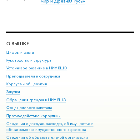
мир и Древняя Русь»
О ВЫШКЕ
ОБ
Цифры и факты
Ли
Руководство и структура
Дов
Устойчивое развитие в НИУ ВШЭ
Ол
Преподаватели и сотрудники
При
Корпуса и общежития
Вы
Закупки
При
Обращения граждан в НИУ ВШЭ
Ас
Фонд целевого капитала
До
Противодействие коррупции
Цен
Сведения о доходах, расходах, об имуществе и
Би
обязательствах имущественного характера
Об
Сведения об образовательной организации
Обр