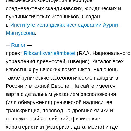
лексических конструкций в корпусе
средневековых скандинавских, юридических и
публицистических источников. Создан
в
Институте исландских исследований Аурни
Магнуссона
.
Runor
—
проект
Riksantikvarieämbetet
(RAÄ, Национального
управления древностей, Швеция), каталог всех
известных рунических памятников. Включены
также рунические археологические находки в
России и в южной Европе. На сайте имеется
карта с детальным указанием расположения
(или обнаружения) рунической надписи, ее
транскрипция, перевод на древние языки и
современный английский, физические
характеристики (материал, дата, место) и где