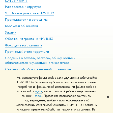
Цифры и факты
Ли
Руководство и структура
Дов
Устойчивое развитие в НИУ ВШЭ
Ол
Преподаватели и сотрудники
При
Корпуса и общежития
Вы
Закупки
При
Обращения граждан в НИУ ВШЭ
Ас
Фонд целевого капитала
До
Противодействие коррупции
Цен
Сведения о доходах, расходах, об имуществе и
Би
обязательствах имущественного характера
Об
Сведения об образовательной организации
Обр
Людям с ограниченными возможностями здоровья
Мы используем файлы cookies для улучшения работы сайта
Единая платежная страница
НИУ ВШЭ и большего удобства его использования. Более
подробную информацию об использовании файлов cookies
Работа в Вышке
можно найти
здесь
, наши правила обработки персональных
данных –
здесь
. Продолжая пользоваться сайтом, вы
✖
Редактору
подтверждаете, что были проинформированы об
© НИУ ВШЭ 1993–2026
Адреса и контакты
Условия использования
использовании файлов cookies сайтом НИУ ВШЭ и согласны
с нашими правилами обработки персональных данных. Вы
материалов
Политика конфиденциальности
Карта сайта