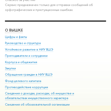
Сервис предназначен только для отправки сообщений об
орфографических и пунктуационных ошибках.
О ВЫШКЕ
ОБ
Цифры и факты
Ли
Руководство и структура
Дов
Устойчивое развитие в НИУ ВШЭ
Ол
Преподаватели и сотрудники
При
Корпуса и общежития
Вы
Закупки
При
Обращения граждан в НИУ ВШЭ
Ас
Фонд целевого капитала
До
Противодействие коррупции
Цен
Сведения о доходах, расходах, об имуществе и
Би
обязательствах имущественного характера
Об
Сведения об образовательной организации
Обр
Людям с ограниченными возможностями здоровья