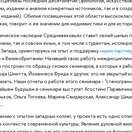
сциплины последних десятилетий (филология, искусство
ии, издании и анализе конкретных источников, так и в со
 изданий). Обилие посвященных этой области высококлас
ках, говорит о ее значении для медиевистики и для исто
ическое наследие Средневековья» ставит своей целью п
ами, так и совсем юным, в том числе студентам, исследо
Запада, ориентируясь на опыт и поддержку
наших партне
 и Великобритании. Начавший свою работу междисциплин
» построен по образцу схожих семинаров, в которых я раб
да Шмитта, Йоханнеса Фрида и других: это не закрытый клуб
казать. Наши отчеты о работе этого семинара - "стеногра
жайшем будущем в семинаре выступят Агостино Паравичини
рьков, Ольга Тогоева, Марина Свидерская, Александр Ши
..
ению с опытом западных коллег, у проекта есть одно отли
 контексте современной культуры. Явления духовной жизн
сегда в связи с тем, как это наследие повлияло на форми