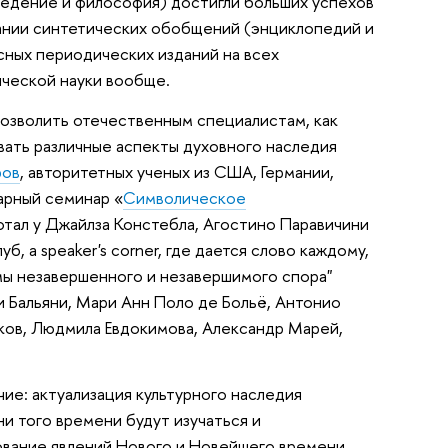
ведение и философия) достигли больших успехов
здании синтетических обобщений (энциклопедий и
сных периодических изданий на всех
рической науки вообще.
озволить отечественным специалистам, как
вать различные аспекты духовного наследия
ров
, авторитетных ученых из США, Германии,
арный семинар «
Символическое
отал у Джайлза Констебла, Агостино Паравичини
, а speaker's corner, где дается слово каждому,
ммы незавершенного и незавершимого спора"
 Бальяни, Мари Анн Поло де Больё, Антонио
шков, Людмила Евдокимова, Александр Марей,
чие: актуализация культурного наследия
и того времени будут изучаться и
рование явлений Нового и Новейшего времени,