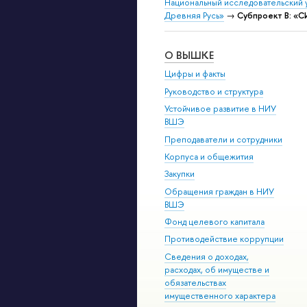
Национальный исследовательский 
Древняя Русь»
→
Субпроект В: 
О ВЫШКЕ
Цифры и факты
Руководство и структура
Устойчивое развитие в НИУ
ВШЭ
Преподаватели и сотрудники
Корпуса и общежития
Закупки
Обращения граждан в НИУ
ВШЭ
Фонд целевого капитала
Противодействие коррупции
Сведения о доходах,
расходах, об имуществе и
обязательствах
имущественного характера