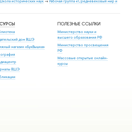
Школа исторических наук
→
Рабочая группа «Средневековый мир и
ЕСУРСЫ
ПОЛЕЗНЫЕ ССЫЛКИ
блиотека
Министерство науки и
высшего образования РФ
дательский дом ВШЭ
Министерство просвещения
ижный магазин «БукВышка»
РФ
пография
Массовые открытые онлайн-
диацентр
курсы
рналы ВШЭ
бликации