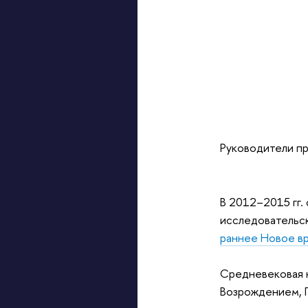
Руководители п
В 2012–2015 гг.
исследовательс
раннее Новое вр
Средневековая к
Возрождением, П