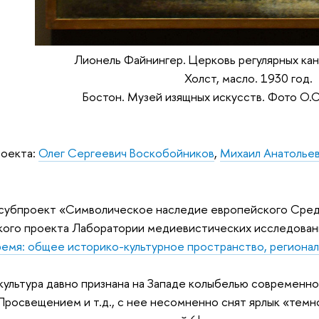
Лионель Файнингер. Церковь регулярных ка
Холст, масло. 1930 год.
Бостон. Музей изящных искусств. Фото О.
роекта:
Олег Сергеевич Воскобойников
,
Михаил Анатолье
 субпроект «Символическое наследие европейского Сред
кого проекта Лаборатории медиевистических исследован
емя: общее историко-культурное пространство, региона
ультура давно признана на Западе колыбелью современно
росвещением и т.д., с нее несомненно снят ярлык «темн