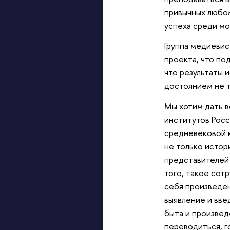
привычных любом
успеха среди мо
Группа медиевис
проекта, что по
что результаты 
достоянием не т
Мы хотим дать в
институтов Росс
средневековой к
не только истори
представителей
того, такое сот
себя произведен
выявление и вве
быта и произвед
переводиться, г