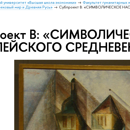
й университет «Высшая школа экономики»
Факультет гуманитарных 
вековый мир и Древняя Русь»
Субпроект В: «СИМВОЛИЧЕСКОЕ Н
роект В: «СИМВОЛИЧ
ПЕЙСКОГО СРЕДНЕВЕ