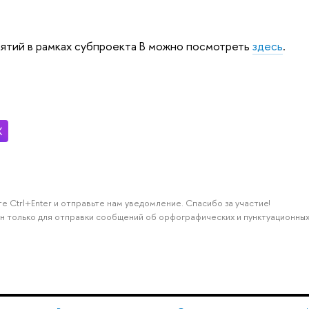
ятий в рамках субпроекта В можно посмотреть
здесь
.
е Ctrl+Enter и отправьте нам уведомление. Спасибо за участие!
н только для отправки сообщений об орфографических и пунктуационных