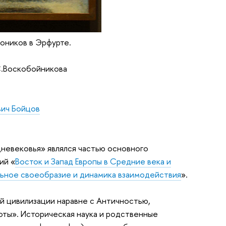
ноников в Эрфурте.
С.Воскобойникова
вич Бойцов
невековья» являлся частью основного
ий «
Восток и Запад Европы в Средние века и
льное своеобразие и динамика взаимодействия
».
й цивилизации наравне с Античностью,
оты». Историческая наука и родственные