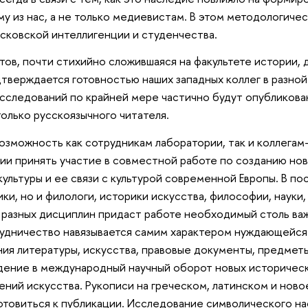
у из нас, а не только медиевистам. В этом методологическ
сковской интеллигенции и студенчества.
тов, почти стихийно сложившаяся на факультете истории,
дтверждается готовностью наших западных коллег в разно
исследований по крайней мере частично будут опубликован
олько русскоязычного читателя.
озможность как сотрудникам лаборатории, так и коллегам
ии принять участие в совместной работе по созданию нов
ультуры и ее связи с культурой современной Европы. В 
ки, но и филологи, историки искусства, философии, науки,
 разных дисциплин придаст работе необходимый столь ва
рудничество навязывается самим характером нуждающейся 
ия литературы, искусства, правовые документы, предметы 
дение в международный научный оборот новых исторически
ений искусства. Рукописи на греческом, латинском и ново
отовиться к публикации. Исследование символического н