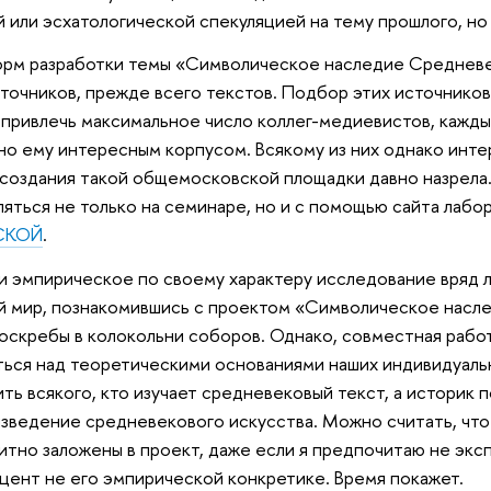
 или эсхатологической спекуляцией на тему прошлого, но
форм разработки темы «Символическое наследие Средневе
точников, прежде всего текстов. Подбор этих источников
привлечь максимальное число коллег-медиевистов, каждый 
но ему интересным корпусом. Всякому из них однако инт
создания такой общемосковской площадки давно назрела.
яться не только на семинаре, но и с помощью сайта лабо
СКОЙ
.
и эмпирическое по своему характеру исследование вряд 
й мир, познакомившись с проектом «Символическое насл
оскребы в колокольни соборов. Однако, совместная раб
ться над теоретическими основаниями наших индивидуальн
ить всякого, кто изучает средневековый текст, а истори
изведение средневекового искусства. Можно считать, что
итно заложены в проект, даже если я предпочитаю не экс
елая акцент не его эмпирической ко