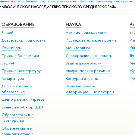
университет «Высшая школа экономики»
→
Факультет гуманитарных наук
→
«СИМВОЛИЧЕСКОЕ НАСЛЕДИЕ ЕВРОПЕЙСКОГО СРЕДНЕВЕКОВЬЯ»
ОБРАЗОВАНИЕ
НАУКА
Р
Лицей
Научные подразделения
Би
Довузовская подготовка
Исследовательские проекты
Из
Олимпиады
Мониторинги
Кн
Прием в бакалавриат
Диссертационные советы
Ти
Вышка+
Защиты диссертаций
Ме
Прием в магистратуру
Академическое развитие
Жу
Аспирантура
Конкурсы и гранты
Пу
Дополнительное
Внешние научно-
образование
информационные ресурсы
Центр развития карьеры
Бизнес-инкубатор ВШЭ
Образовательные
партнерства
Обратная связь и
взаимодействие с