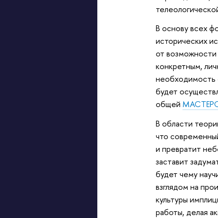
телеологической
В основу всех 
исторических ис
от возможности 
конкретным, лич
необходимость 
будет осуществл
общей
МАСТЕР
В области теори
что современны
и превратит неб
заставит задума
будет чему науч
взглядом на про
культуры имплиц
работы, д