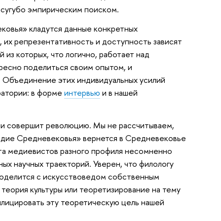
 сугубо эмпирическим поиском.
ковья» кладутся данные конкретных
, их репрезентативность и доступность зависят
из которых, что логично, работает над
ересно поделиться своим опытом, и
 Объединение этих индивидуальных усилий
ратории: в форме
интервью
и в нашей
ли совершит революцию. Мы не рассчитываем,
едие Средневековья» вернется в Средневековье
ота медиевистов разного профиля несомненно
ых научных траекторий. Уверен, что филологу
к поделится с искусствоведом собственным
 теория культуры или теоретизирование на тему
плицировать эту теоретическую цель нашей
нкретике. Время покажет.