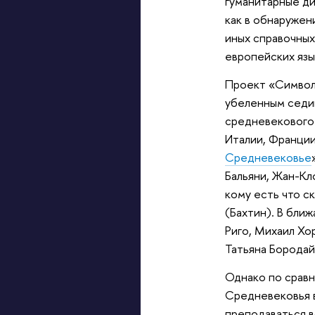
гуманитарные ди
как в обнаружен
иных справочных
европейских язы
Проект «Символ
убеленным седин
средневекового 
Италии, Франции
Средневековье
Бальяни, Жан-Кло
кому есть что с
(Бахтин). В бли
Риго, Михаил Хо
Татьяна Бородай.
Однако по сравн
Средневековья в
преподаваться в