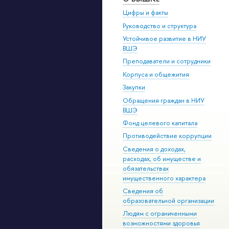
Цифры и факты
Руководство и структура
Устойчивое развитие в НИУ
ВШЭ
Преподаватели и сотрудники
Корпуса и общежития
Закупки
Обращения граждан в НИУ
ВШЭ
Фонд целевого капитала
Противодействие коррупции
Сведения о доходах,
расходах, об имуществе и
обязательствах
имущественного характера
Сведения об
образовательной организации
Людям с ограниченными
возможностями здоровья