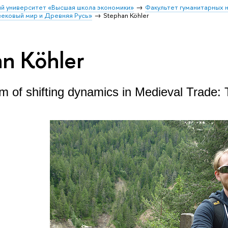
й университет «Высшая школа экономики»
Факультет гуманитарных 
вековый мир и Древняя Русь»
Stephan Köhler
n Köhler
m of shifting dynamics in Medieval Trade: