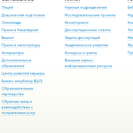
Лицей
Научные подразделения
Би
Довузовская подготовка
Исследовательские проекты
Из
Олимпиады
Мониторинги
Кн
Прием в бакалавриат
Диссертационные советы
Ти
Вышка+
Защиты диссертаций
Ме
Прием в магистратуру
Академическое развитие
Жу
Аспирантура
Конкурсы и гранты
Пу
Дополнительное
Внешние научно-
образование
информационные ресурсы
Центр развития карьеры
Бизнес-инкубатор ВШЭ
Образовательные
партнерства
Обратная связь и
взаимодействие с
получателями услуг