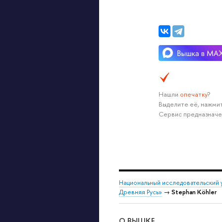
Нашли
опечатку
?
Выделите её, нажмит
Сервис предназначе
Национальный исследовательский 
Древняя Русь»
→
Stephan Köhler
О ВЫШКЕ