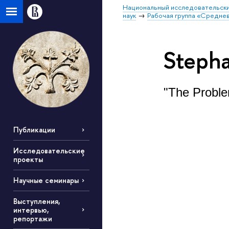
Национальный исследовательски
наук
Рабочая группа «Средне
Stepha
"The Proble
Публикации
Исследовательские
проекты
Научные семинары
Выступления,
интервью,
репортажи