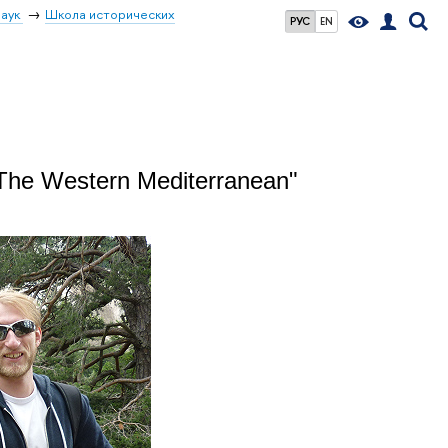
наук
Школа исторических
РУС
EN
 The Western Mediterranean"