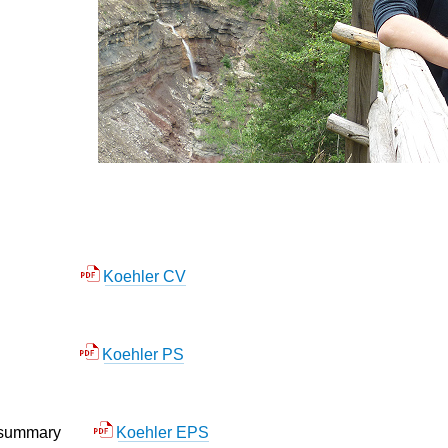
m vitae
Koehler CV
ummary
Koehler PS
ect summary
Koehler EPS