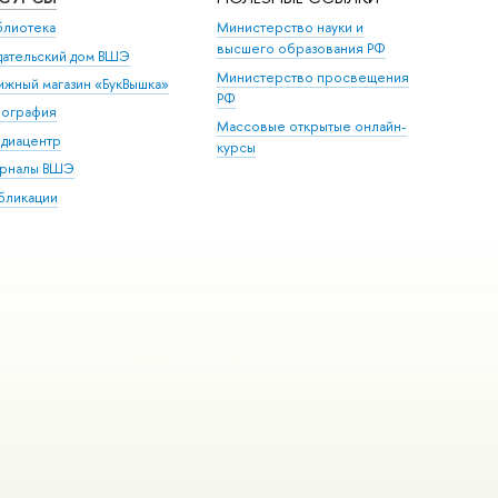
блиотека
Министерство науки и
высшего образования РФ
дательский дом ВШЭ
Министерство просвещения
ижный магазин «БукВышка»
РФ
пография
Массовые открытые онлайн-
диацентр
курсы
рналы ВШЭ
бликации