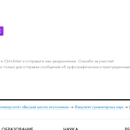
е Ctrl+Enter и отправьте нам уведомление. Спасибо за участие!
н только для отправки сообщений об орфографических и пунктуационных
университет «Высшая школа экономики»
→
Факультет гуманитарных наук
→
ОБРАЗОВАНИЕ
НАУКА
Р