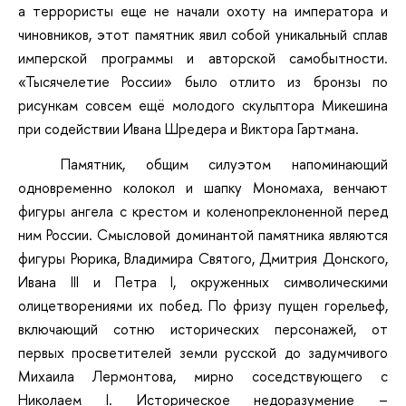
а террористы еще не начали охоту на императора и
чиновников, этот памятник явил собой уникальный сплав
имперской программы и авторской самобытности.
«Тысячелетие России» было отлито из бронзы по
рисункам совсем ещё молодого скульптора Микешина
при содействии Ивана Шредера и Виктора Гартмана.
Памятник, общим силуэтом напоминающий
одновременно колокол и шапку Мономаха, венчают
фигуры ангела с крестом и коленопреклоненной перед
ним России. Смысловой доминантой памятника являются
фигуры Рюрика, Владимира Святого, Дмитрия Донского,
Ивана III и Петра I, окруженных символическими
олицетворениями их побед. По фризу пущен горельеф,
включающий сотню исторических персонажей, от
первых просветителей земли русской до задумчивого
Михаила Лермонтова, мирно соседствующего с
Николаем I. Историческое недоразумение ­–