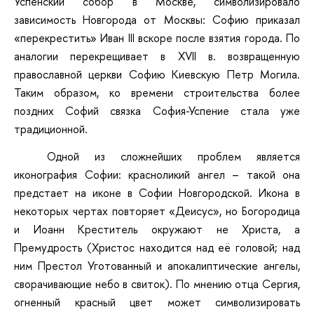
Успенский собор в Москве, символизировало
зависимость Новгорода от Москвы: Софию приказал
«перекрестить» Иван III вскоре после взятия города. По
аналогии перекрещивает в XVII в. возвращенную
православной церкви Софию Киевскую Петр Могила.
Таким образом, ко времени строительства более
поздних Софий связка София-Успение стала уже
традиционной.
Одной из сложнейших проблем является
иконография Софии: красноликий ангел – такой она
предстает на иконе в Софии Новгородской. Икона в
некоторых чертах повторяет «Деисус», но Богородица
и Иоанн Креститель окружают не Христа, а
Премудрость (Христос находится над её головой; над
ним Престол Уготованный и апокалиптические ангелы,
сворачивающие небо в свиток). По мнению отца Сергия,
огненный красный цвет может символизировать