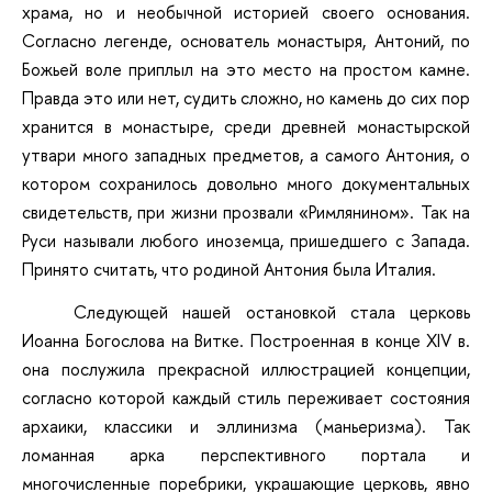
храма, но и необычной историей своего основания.
Согласно легенде, основатель монастыря, Антоний, по
Божьей воле приплыл на это место на простом камне.
Правда это или нет, судить сложно, но камень до сих пор
хранится в монастыре, среди древней монастырской
утвари много западных предметов, а самого Антония, о
котором сохранилось довольно много документальных
свидетельств, при жизни прозвали «Римлянином». Так на
Руси называли любого иноземца, пришедшего с Запада.
Принято считать, что родиной Антония была Италия.
Следующей нашей остановкой стала церковь
Иоанна Богослова на Витке. Построенная в конце XIV в.
она послужила прекрасной иллюстрацией концепции,
согласно которой каждый стиль переживает состояния
архаики, классики и эллинизма (маньеризма). Так
ломанная арка перспективного портала и
многочисленные поребрики, украшающие церковь, явно