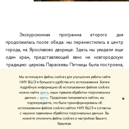
Экскурсионная программа второго дня
продолжилась после обеда: мы переместились в центр
города, на Ярославово дворище. Здесь мы увидели еще
один храм, представляющий явно не новгородскую
традицию: церковь Параскевы Пятницы была построена,
скорее всего, смоленскими купцами.
Мы используем файлы cookies для улучшения работы сайта
НИУ ВШЭ и большего удобства его использования. Более
Вечерняя усталость немного помешала
подробную информацию об использовании файлов cookies
внимательному осмотру остальных церквей Ярославого
можно найти
здесь
, наши правила обработки персональных
дворища: церкви Успения Пресвятой Богородицы и
данных –
здесь
. Продолжая пользоваться сайтом, вы
✖
подтверждаете, что были проинформированы об
Георгия на Торгу и другие сооружения слились в памяти.
использовании файлов cookies сайтом НИУ ВШЭ и согласны
Неприятное впечатление оставило состояние храмов
с нашими правилами обработки персональных данных. Вы
можете отключить файлы cookies в настройках Вашего
Дворища: часть из них явно нуждается в реставрации,
браузера.
один из реставрационных раскопов у основания храма