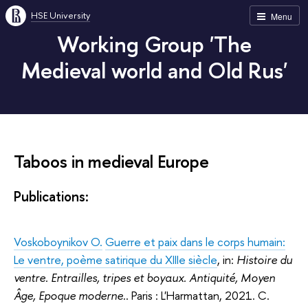
HSE University
Menu
Working Group 'The
Medieval world and Old Rus'
Taboos in medieval Europe
Publications:
Voskoboynikov O.
Guerre et paix dans le corps humain:
Le ventre, poème satirique du XIIIe siècle
, in:
Histoire du
ventre. Entrailles, tripes et boyaux. Antiquité, Moyen
Âge, Epoque moderne.
. Paris : L'Harmattan, 2021. С.