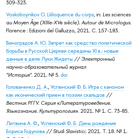
309-323.
Voskoboynikov O.
L'éloquence du corps
, in:
Les sciences
au Moyen Âge (XIIIe-XVe siècle). Autour de Micrologus
.
Florence : Edizioni del Galluzzo, 2021. С. 157-183.
Виноградов А. Ю.
Запрет как средство политической
борьбы в Русской Церкви середины XI в.: новые
данные в деле Луки Жидяты
// Электронный
научно-образовательный журнал
"История".
2021. № 5.
doi
Голованенко Д. А.
,
Успенский Ф. Б.
Игра с каноном
как иконический прием в поэзии скальдов
//
Вестник РГГУ. Серия «Литературоведение.
Языкознание. Культурология».
2021. № 1. C. 73-85.
Литвина А. Ф.
,
Успенский Ф. Б.
День рождения
Бориса Годунова
// Studi Slavistici.
2021. Т. 18. № 1.