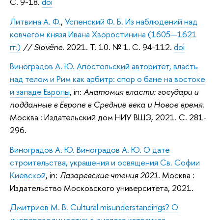
C. 9-18.
doi
Литвина А. Ф.
,
Успенский Ф. Б.
Из наблюдений над
ковчегом князя Ивана Хворостинина (1605—1621
гг.)
// Slovĕne.
2021. Т. 10. № 1. C. 94-112.
doi
Виноградов А. Ю.
Апостольский авторитет, власть
над телом и Рим как арбитр: спор о бане на востоке
и западе Европы
, in:
Анатомия власти: государи и
подданные в Европе в Средние века и Новое время
.
Москва : Издательский дом НИУ ВШЭ, 2021. С. 281-
296.
Виноградов А. Ю.
Виноградов А. Ю. О дате
строительства, украшения и освящения Св. Софии
Киевской
, in:
Лазаревские чтения 2021
. Москва :
Издательство Московского университета, 2021.
Дмитриев М. В.
Сultural misunderstandings? О
«непереводимости» в диалоге католиков,