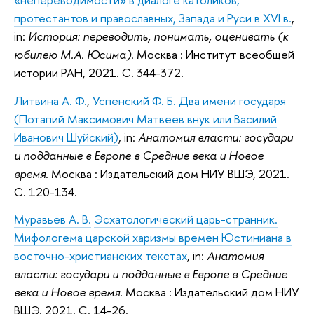
протестантов и православных, Запада и Руси в XVI в.
,
in:
История: переводить, понимать, оценивать (к
юбилею М.А. Юсима)
. Москва : Институт всеобщей
истории РАН, 2021. С. 344-372.
Литвина А. Ф.
,
Успенский Ф. Б.
Два имени государя
(Потапий Максимович Матвеев внук или Василий
Иванович Шуйский)
, in:
Анатомия власти: государи
и подданные в Европе в Средние века и Новое
время
. Москва : Издательский дом НИУ ВШЭ, 2021.
С. 120-134.
Муравьев А. В.
Эсхатологический царь-странник.
Мифологема царской харизмы времен Юстиниана в
восточно-христианских текстах
, in:
Анатомия
власти: государи и подданные в Европе в Средние
века и Новое время
. Москва : Издательский дом НИУ
ВШЭ, 2021. С. 14-26.