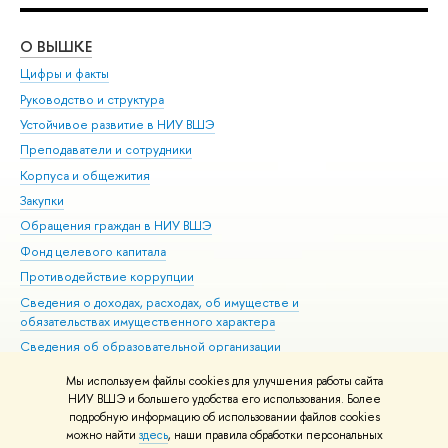
О ВЫШКЕ
ОБ
Цифры и факты
Ли
Руководство и структура
Дов
Устойчивое развитие в НИУ ВШЭ
Ол
Преподаватели и сотрудники
При
Корпуса и общежития
Вы
Закупки
При
Обращения граждан в НИУ ВШЭ
Ас
Фонд целевого капитала
До
Противодействие коррупции
Цен
Сведения о доходах, расходах, об имуществе и
Би
обязательствах имущественного характера
Об
Сведения об образовательной организации
Обр
Людям с ограниченными возможностями здоровья
Мы используем файлы cookies для улучшения работы сайта
Единая платежная страница
НИУ ВШЭ и большего удобства его использования. Более
подробную информацию об использовании файлов cookies
Работа в Вышке
можно найти
здесь
, наши правила обработки персональных